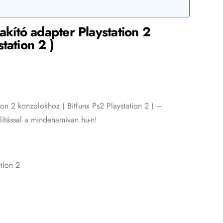
ító adapter Playstation 2
tation 2 )
n 2 konzolokhoz ( Bitfunx Ps2 Playstation 2 ) –
llítással a mindenamivan.hu-n!
ation 2