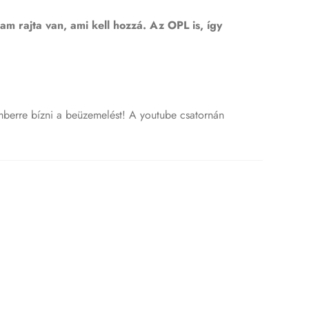
 rajta van, ami kell hozzá. Az OPL is, így
mberre bízni a beüzemelést! A youtube csatornán