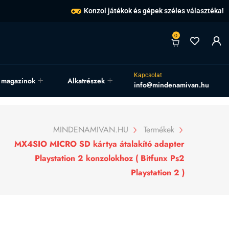
Konzol játékok és gépek széles választéka!
0
Kapcsolat
, magazinok
Alkatrészek
info@mindenamivan.hu
MINDENAMIVAN.HU
Termékek
MX4SIO MICRO SD kártya átalakító adapter
Playstation 2 konzolokhoz ( Bitfunx Ps2
Playstation 2 )