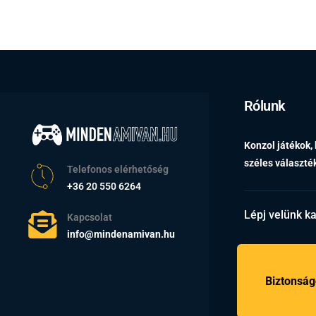
Rólunk
Konzol játékok,
széles választ
Telefonos elérhetőség
+36 20 550 6264
Lépj velünk k
Kapcsolat
info@mindenamivan.hu
Biztonság