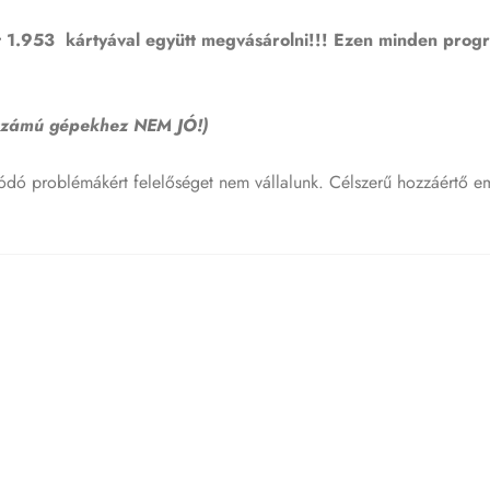
1.953 kártyával együtt megvásárolni!!! Ezen minden program
számú gépekhez NEM JÓ!)
dó problémákért felelőséget nem vállalunk. Célszerű hozzáértő e