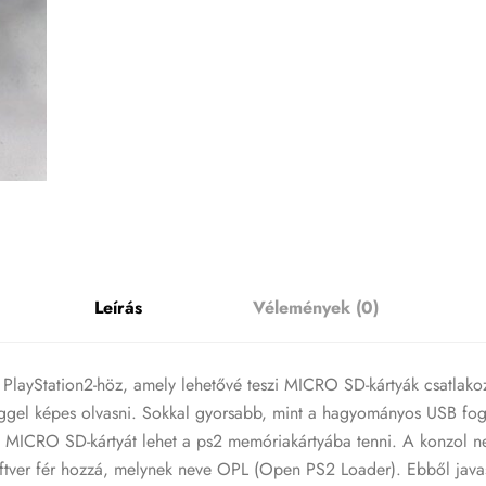
Leírás
Vélemények (0)
yStation2-höz, amely lehetővé teszi MICRO SD-kártyák csatlakozta
ggel képes olvasni. Sokkal gyorsabb, mint a hagyományos USB fogl
el MICRO SD-kártyát lehet a ps2 memóriakártyába tenni. A konzol 
oftver fér hozzá, melynek neve OPL (Open PS2 Loader). Ebből javas