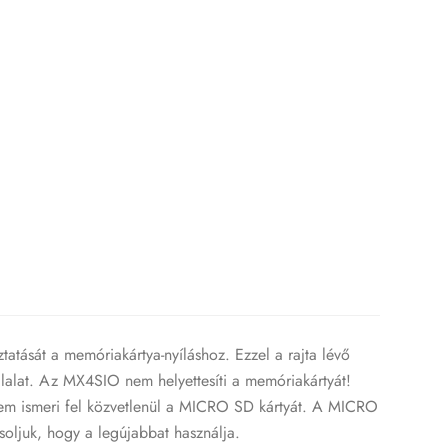
tását a memóriakártya-nyíláshoz. Ezzel a rajta lévő
alat. Az MX4SIO nem helyettesíti a memóriakártyát!
nem ismeri fel közvetlenül a MICRO SD kártyát. A MICRO
oljuk, hogy a legújabbat használja.