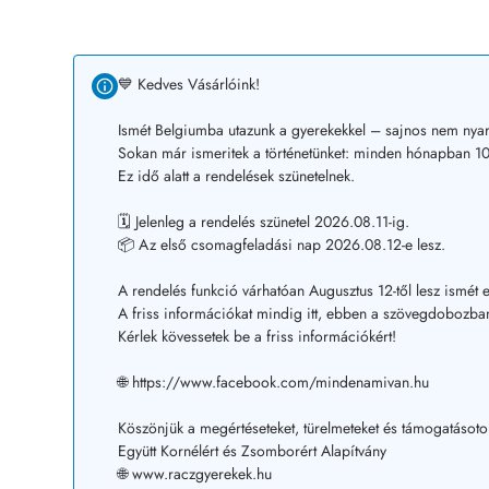
💙 Kedves Vásárlóink!
Ismét Belgiumba utazunk a gyerekekkel – sajnos nem nyar
Sokan már ismeritek a történetünket: minden hónapban 10–
Ez idő alatt a rendelések szünetelnek.
🗓️ Jelenleg a rendelés szünetel 2026.08.11-ig.
📦 Az első csomagfeladási nap 2026.08.12-e lesz.
A rendelés funkció várhatóan Augusztus 12-től lesz ismét e
A friss információkat mindig itt, ebben a szövegdobozban
Kérlek kövessetek be a friss információkért!
🌐 https://www.facebook.com/mindenamivan.hu
Köszönjük a megértéseteket, türelmeteket és támogatásoto
Együtt Kornélért és Zsomborért Alapítvány
🌐 www.raczgyerekek.hu