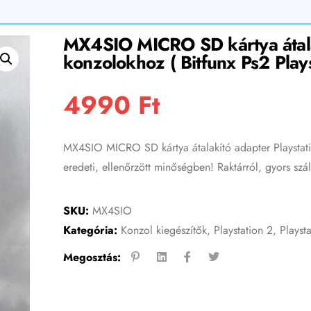
MX4SIO MICRO SD kártya átalak
konzolokhoz ( Bitfunx Ps2 Plays
4990
Ft
MX4SIO MICRO SD kártya átalakító adapter Playstatio
eredeti, ellenőrzött minőségben! Raktárról, gyors szá
SKU:
MX4SIO
Kategória:
Konzol kiegészítők
,
Playstation 2
,
Playst
Megosztás: