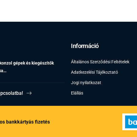
Információ
Általános Szerződési Feltételek
 konzol gépek és kiegészítők
éka…
Adatkezelési Tájékoztató
Jogi nyilatkozat
apcsolatba!
Elállás
os bankkártyás fizetés