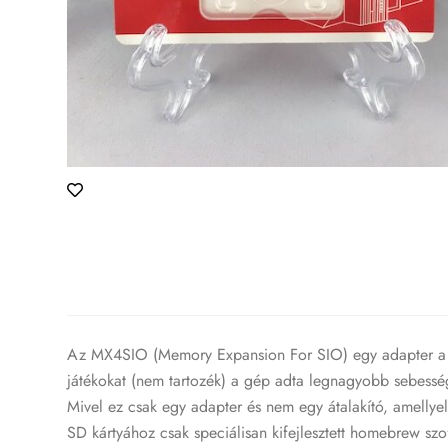
Az MX4SIO (Memory Expansion For SIO) egy adapter a Pla
játékokat (nem tartozék) a gép adta legnagyobb sebessé
Mivel ez csak egy adapter és nem egy átalakító, amelly
SD kártyához csak speciálisan kifejlesztett homebrew sz