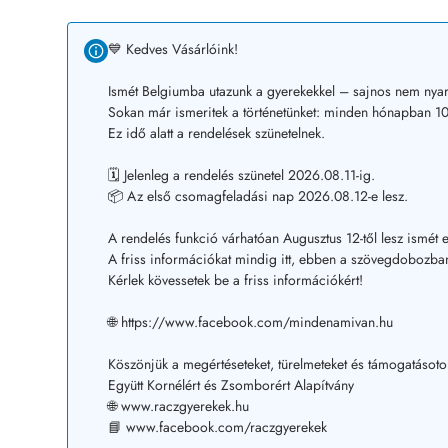
💙 Kedves Vásárlóink!
Ismét Belgiumba utazunk a gyerekekkel – sajnos nem nyar
Sokan már ismeritek a történetünket: minden hónapban 10–
Ez idő alatt a rendelések szünetelnek.
🗓️ Jelenleg a rendelés szünetel 2026.08.11-ig.
📦 Az első csomagfeladási nap 2026.08.12-e lesz.
A rendelés funkció várhatóan Augusztus 12-től lesz ismét e
A friss információkat mindig itt, ebben a szövegdobozban
Kérlek kövessetek be a friss információkért!
🌐 https://www.facebook.com/mindenamivan.hu
Köszönjük a megértéseteket, türelmeteket és támogatásoto
Együtt Kornélért és Zsomborért Alapítvány
🌐 www.raczgyerekek.hu
📘 www.facebook.com/raczgyerekek