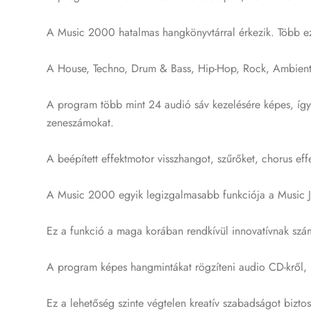
A Music 2000 hatalmas hangkönyvtárral érkezik. Több ezer
A House, Techno, Drum & Bass, Hip-Hop, Rock, Ambient 
A program több mint 24 audió sáv kezelésére képes, így ö
zeneszámokat.
A beépített effektmotor visszhangot, szűrőket, chorus ef
A Music 2000 egyik legizgalmasabb funkciója a Music Ja
Ez a funkció a maga korában rendkívül innovatívnak számí
A program képes hangmintákat rögzíteni audio CD-kről, íg
Ez a lehetőség szinte végtelen kreatív szabadságot biztos