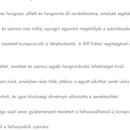
 hangszer, effekt és hangminta áll rendelkezésre, amelyek segítség
és számos más műfaj rajongói egyaránt megtalálják a számításaika
sszetett kompozíciók is létrehozhatók. A Riff Editor segítségével e
fektet, reverbet és számos egyéb hangmódosító lehetőséget kínál.
m mód, amelyben akár több játékos is együtt alkothat zenét valós
tott, és igazi közösségi élménnyé változtatta a zenekészítést.
y saját zenei gyűjteményed részleteit is felhasználhatod új kompoz
ít a felhasználók számára.