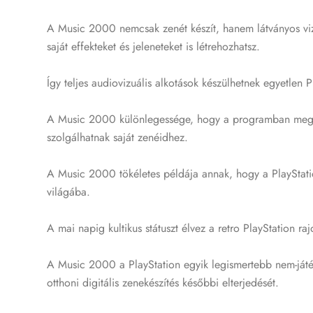
A Music 2000 nemcsak zenét készít, hanem látványos vizu
saját effekteket és jeleneteket is létrehozhatsz.
Így teljes audiovizuális alkotások készülhetnek egyetlen 
A Music 2000 különlegessége, hogy a programban megtalálh
szolgálhatnak saját zenéidhez.
A Music 2000 tökéletes példája annak, hogy a PlayStatio
világába.
A mai napig kultikus státuszt élvez a retro PlayStation ra
A Music 2000 a PlayStation egyik legismertebb nem-játé
otthoni digitális zenekészítés későbbi elterjedését.