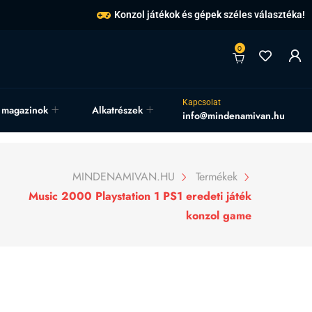
Konzol játékok és gépek széles választéka!
0
Kapcsolat
, magazinok
Alkatrészek
info@mindenamivan.hu
MINDENAMIVAN.HU
Termékek
Music 2000 Playstation 1 PS1 eredeti játék
konzol game