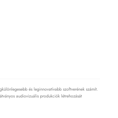
egkülönlegesebb és leginnovatívabb szoftverének számít.
átványos audiovizuális produkciók létrehozását