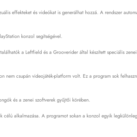
ális effekteket és videókat is generálhat hozzá. A rendszer autom
PlayStation konzol segítségével.
atók a Leftfield és a Grooverider által készített speciális zenei 
n nem csupán videojáték-platform volt. Ez a program sok felhasznál
jongók és a zenei szoftverek gyűjtői körében.
k célú alkalmazása. A programot sokan a konzol egyik legkülönleg