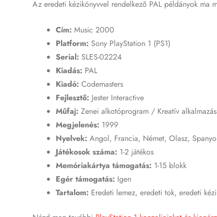
Az eredeti kézikönyvvel rendelkező PAL példányok ma m
Cím:
Music 2000
Platform:
Sony PlayStation 1 (PS1)
Serial:
SLES-02224
Kiadás:
PAL
Kiadó:
Codemasters
Fejlesztő:
Jester Interactive
Műfaj:
Zenei alkotóprogram / Kreatív alkalmazás
Megjelenés:
1999
Nyelvek:
Angol, Francia, Német, Olasz, Spanyo
Játékosok száma:
1-2 játékos
Memóriakártya támogatás:
1-15 blokk
Egér támogatás:
Igen
Tartalom:
Eredeti lemez, eredeti tok, eredeti kéz