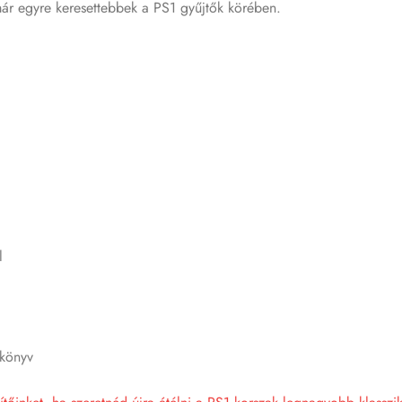
ár egyre keresettebbek a PS1 gyűjtők körében.
l
ikönyv