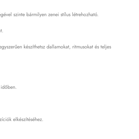
ével szinte bármilyen zenei stílus létrehozható.
t.
gyszerűen készíthetsz dallamokat, ritmusokat és teljes
 időben.
íciók elkészítéséhez.