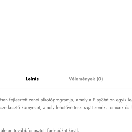
Leírás
Vélemények (0)
sen fejlesztett zenei alkotóprogramja, amely a PlayStation egyik l
kesztő környezet, amely lehetővé teszi saját zenék, remixek és l
leten továbbfejlesztett funkciókat kínál.