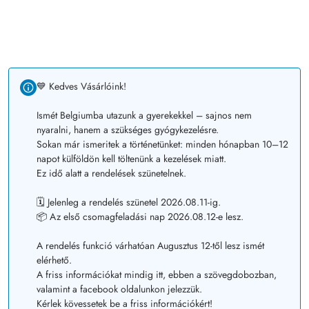
💙 Kedves Vásárlóink!
Ismét Belgiumba utazunk a gyerekekkel – sajnos nem
nyaralni, hanem a szükséges gyógykezelésre.
Sokan már ismeritek a történetünket: minden hónapban 10–12
napot külföldön kell töltenünk a kezelések miatt.
Ez idő alatt a rendelések szünetelnek.
🗓️ Jelenleg a rendelés szünetel 2026.08.11-ig.
📦 Az első csomagfeladási nap 2026.08.12-e lesz.
A rendelés funkció várhatóan Augusztus 12-től lesz ismét
elérhető.
A friss információkat mindig itt, ebben a szövegdobozban,
valamint a facebook oldalunkon jelezzük.
Kérlek kövessetek be a friss információkért!