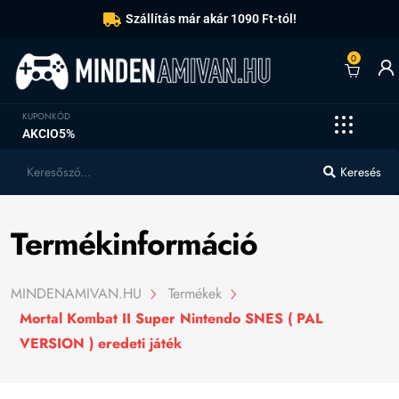
Szállítás már akár 1090 Ft-tól!
0
KUPONKÓD
AKCIO5%
Keresés
Termékinformáció
MINDENAMIVAN.HU
Termékek
Mortal Kombat II Super Nintendo SNES ( PAL
VERSION ) eredeti játék