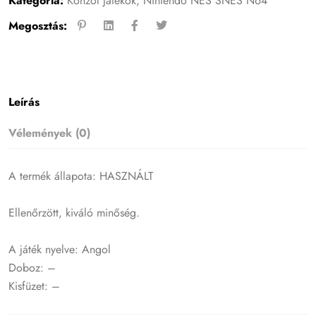
Kategória:
Konzol játékok
,
Nintendo NES SNES N64
Megosztás:
Leírás
Vélemények (0)
A termék állapota: HASZNÁLT
Ellenőrzött, kiváló minőség.
A játék nyelve: Angol
Doboz: –
Kisfüzet: –