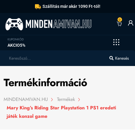
Szállítás már akár 1090 Ft-tól!
0
KUPONKÓD
AKCIO5%
Keresés
Termékinformáció
MINDENAMIVAN.HU
Termékek
Mary King’s Riding Star Playstation 1 PS1 eredeti
játék konzol game