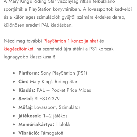
A Mary King’s Riding Star viszonylag ritkán felbukkanó
sportjáték a PlayStation könyvtárában. A lovassportok kedvelői
és a különleges szimulációk gyűjtői számára érdekes darab,
különösen eredeti PAL kiadásban.
Nézd meg további
PlayStation 1 konzoljainkat
és
kiegészítőinket
, ha szeretnéd újra átélni a PS1 korszak
legnagyobb klasszikusait!
Platform:
Sony PlayStation (PS1)
Cím:
Mary King’s Riding Star
Kiadás:
PAL – Pocket Price Midas
Serial:
SLES-02379
Műfaj:
Lovassport, Szimulátor
Játékosok:
1–2 játékos
Memóriakártya:
1 blokk
Vibráció:
Támogatott