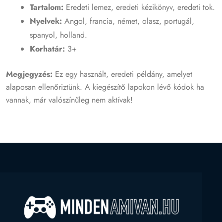
Tartalom:
Eredeti lemez, eredeti kézikönyv, eredeti tok.
Nyelvek:
Angol, francia, német, olasz, portugál,
spanyol, holland.
Korhatár:
3+
Megjegyzés:
Ez egy használt, eredeti példány, amelyet
alaposan ellenőriztünk. A kiegészítő lapokon lévő kódok ha
vannak, már valószínűleg nem aktívak!