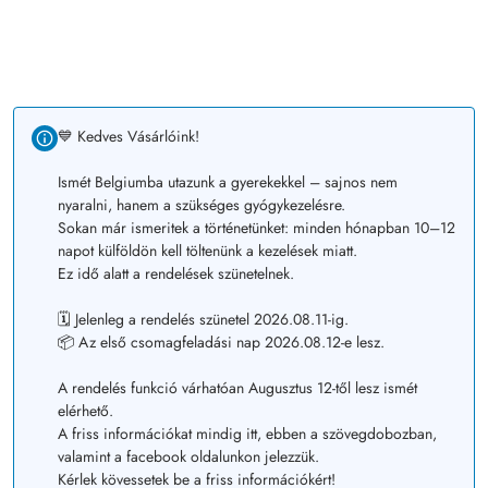
💙 Kedves Vásárlóink!
Ismét Belgiumba utazunk a gyerekekkel – sajnos nem
nyaralni, hanem a szükséges gyógykezelésre.
Sokan már ismeritek a történetünket: minden hónapban 10–12
napot külföldön kell töltenünk a kezelések miatt.
Ez idő alatt a rendelések szünetelnek.
🗓️ Jelenleg a rendelés szünetel 2026.08.11-ig.
📦 Az első csomagfeladási nap 2026.08.12-e lesz.
A rendelés funkció várhatóan Augusztus 12-től lesz ismét
elérhető.
A friss információkat mindig itt, ebben a szövegdobozban,
valamint a facebook oldalunkon jelezzük.
Kérlek kövessetek be a friss információkért!