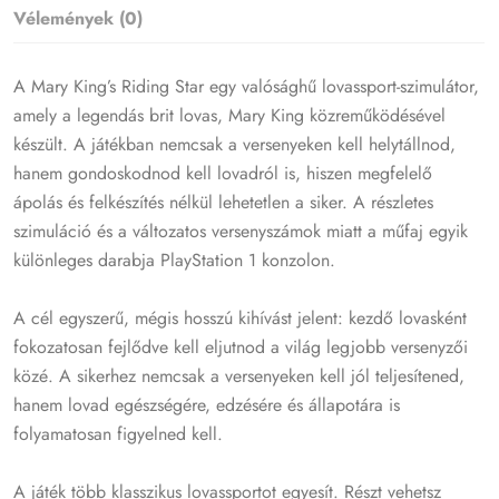
Vélemények (0)
A Mary King’s Riding Star egy valósághű lovassport-szimulátor,
amely a legendás brit lovas, Mary King közreműködésével
készült. A játékban nemcsak a versenyeken kell helytállnod,
hanem gondoskodnod kell lovadról is, hiszen megfelelő
ápolás és felkészítés nélkül lehetetlen a siker. A részletes
szimuláció és a változatos versenyszámok miatt a műfaj egyik
különleges darabja PlayStation 1 konzolon.
A cél egyszerű, mégis hosszú kihívást jelent: kezdő lovasként
fokozatosan fejlődve kell eljutnod a világ legjobb versenyzői
közé. A sikerhez nemcsak a versenyeken kell jól teljesítened,
hanem lovad egészségére, edzésére és állapotára is
folyamatosan figyelned kell.
A játék több klasszikus lovassportot egyesít. Részt vehetsz