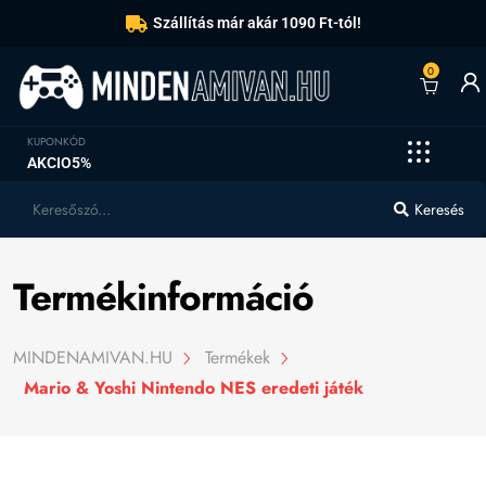
Szállítás már akár 1090 Ft-tól!
0
KUPONKÓD
AKCIO5%
Keresés
Termékinformáció
MINDENAMIVAN.HU
Termékek
Mario & Yoshi Nintendo NES eredeti játék