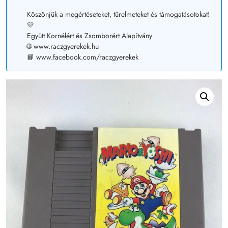
Köszönjük a megértéseteket, türelmeteket és támogatásotokat!
💛
Együtt Kornélért és Zsomborért Alapítvány
🌐 www.raczgyerekek.hu
📘 www.facebook.com/raczgyerekek