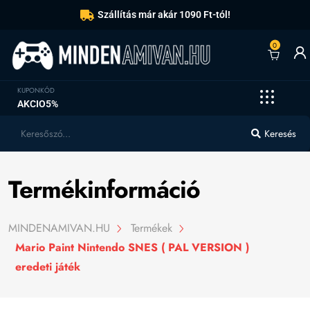
Szállítás már akár 1090 Ft-tól!
0
KUPONKÓD
AKCIO5%
Keresés
Termékinformáció
MINDENAMIVAN.HU
Termékek
Mario Paint Nintendo SNES ( PAL VERSION )
eredeti játék