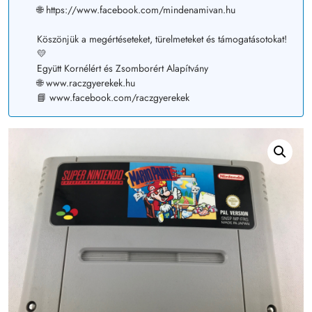
🌐 https://www.facebook.com/mindenamivan.hu
Köszönjük a megértéseteket, türelmeteket és támogatásotokat!
💛
Együtt Kornélért és Zsomborért Alapítvány
🌐 www.raczgyerekek.hu
📘 www.facebook.com/raczgyerekek