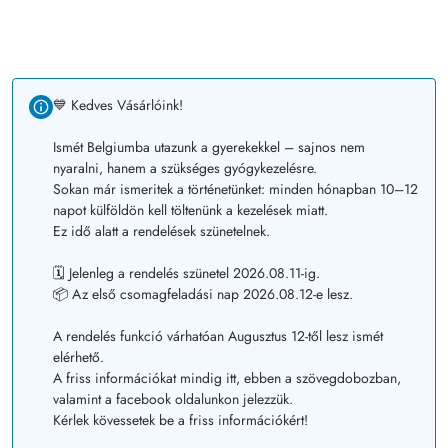
💙 Kedves Vásárlóink!
Ismét Belgiumba utazunk a gyerekekkel – sajnos nem
nyaralni, hanem a szükséges gyógykezelésre.
Sokan már ismeritek a történetünket: minden hónapban 10–12
napot külföldön kell töltenünk a kezelések miatt.
Ez idő alatt a rendelések szünetelnek.
🗓️ Jelenleg a rendelés szünetel 2026.08.11-ig.
📦 Az első csomagfeladási nap 2026.08.12-e lesz.
A rendelés funkció várhatóan Augusztus 12-től lesz ismét
elérhető.
A friss információkat mindig itt, ebben a szövegdobozban,
valamint a facebook oldalunkon jelezzük.
Kérlek kövessetek be a friss információkért!