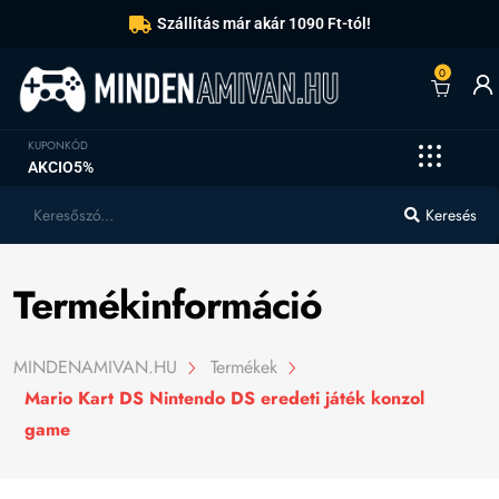
Szállítás már akár 1090 Ft-tól!
0
KUPONKÓD
AKCIO5%
Keresés
Termékinformáció
MINDENAMIVAN.HU
Termékek
Mario Kart DS Nintendo DS eredeti játék konzol
game