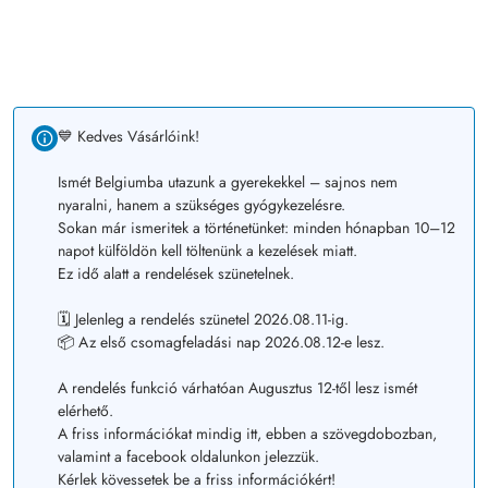
💙 Kedves Vásárlóink!
Ismét Belgiumba utazunk a gyerekekkel – sajnos nem
nyaralni, hanem a szükséges gyógykezelésre.
Sokan már ismeritek a történetünket: minden hónapban 10–12
napot külföldön kell töltenünk a kezelések miatt.
Ez idő alatt a rendelések szünetelnek.
🗓️ Jelenleg a rendelés szünetel 2026.08.11-ig.
📦 Az első csomagfeladási nap 2026.08.12-e lesz.
A rendelés funkció várhatóan Augusztus 12-től lesz ismét
elérhető.
A friss információkat mindig itt, ebben a szövegdobozban,
valamint a facebook oldalunkon jelezzük.
Kérlek kövessetek be a friss információkért!