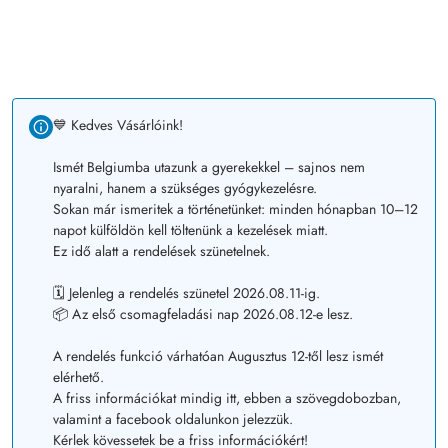
💙 Kedves Vásárlóink!
Ismét Belgiumba utazunk a gyerekekkel – sajnos nem
nyaralni, hanem a szükséges gyógykezelésre.
Sokan már ismeritek a történetünket: minden hónapban 10–12
napot külföldön kell töltenünk a kezelések miatt.
Ez idő alatt a rendelések szünetelnek.
🗓️ Jelenleg a rendelés szünetel 2026.08.11-ig.
📦 Az első csomagfeladási nap 2026.08.12-e lesz.
A rendelés funkció várhatóan Augusztus 12-től lesz ismét
elérhető.
A friss információkat mindig itt, ebben a szövegdobozban,
valamint a facebook oldalunkon jelezzük.
Kérlek kövessetek be a friss információkért!