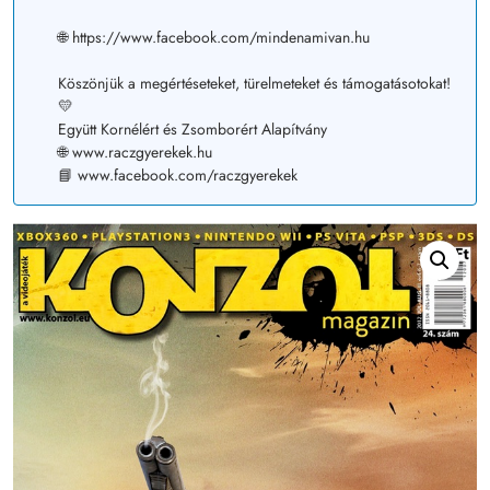
🌐 https://www.facebook.com/mindenamivan.hu
Köszönjük a megértéseteket, türelmeteket és támogatásotokat!
💛
Együtt Kornélért és Zsomborért Alapítvány
🌐 www.raczgyerekek.hu
📘 www.facebook.com/raczgyerekek