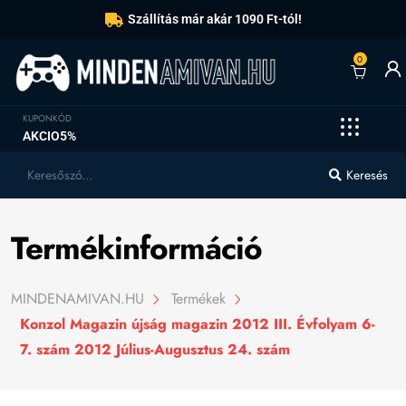
Szállítás már akár 1090 Ft-tól!
0
KUPONKÓD
AKCIO5%
Keresés
Termékinformáció
MINDENAMIVAN.HU
Termékek
Konzol Magazin újság magazin 2012 III. Évfolyam 6-
7. szám 2012 Július-Augusztus 24. szám