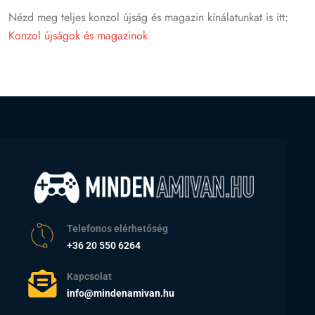
Nézd meg teljes konzol újság és magazin kínálatunkat is itt:
Konzol újságok és magazinok
Telefonos elérhetőség
+36 20 550 6264
Kapcsolat
info@mindenamivan.hu