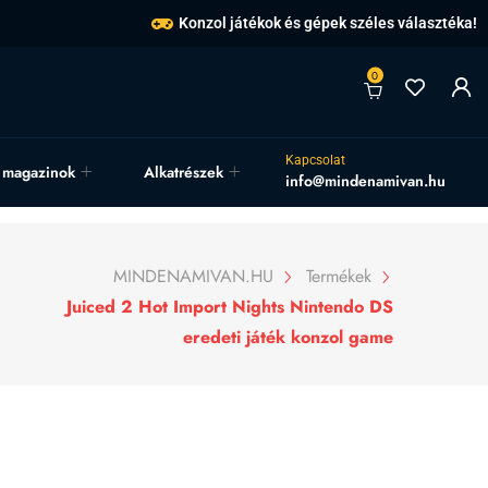
Konzol játékok és gépek széles választéka!
0
Kapcsolat
, magazinok
Alkatrészek
info@mindenamivan.hu
MINDENAMIVAN.HU
Termékek
Juiced 2 Hot Import Nights Nintendo DS
eredeti játék konzol game