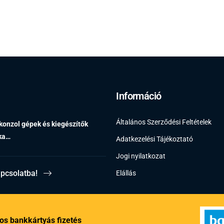
Információ
Általános Szerződési Feltételek
 konzol gépek és kiegészítők
éka…
Adatkezelési Tájékoztató
Jogi nyilatkozat
apcsolatba!
Elállás
os bankkártyás fizetés