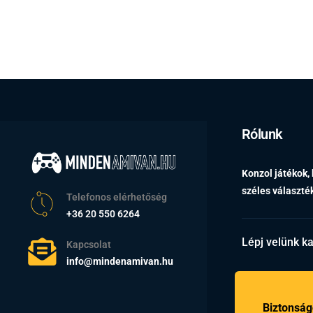
Rólunk
Konzol játékok,
széles választ
Telefonos elérhetőség
+36 20 550 6264
Lépj velünk k
Kapcsolat
info@mindenamivan.hu
Biztonság