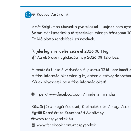
💙 Kedves Vásárlóink!
Ismét Belgiumba utazunk a gyerekekkel – sajnos nem nyar
Sokan már ismeritek a történetünket: minden hónapban 10–
Ez idő alatt a rendelések szünetelnek.
🗓️ Jelenleg a rendelés szünetel 2026.08.11-ig.
📦 Az első csomagfeladási nap 2026.08.12-e lesz.
A rendelés funkció várhatóan Augusztus 12-től lesz ismét e
A friss információkat mindig itt, ebben a szövegdobozban
Kérlek kövessetek be a friss információkért!
🌐 https://www.facebook.com/mindenamivan.hu
Köszönjük a megértéseteket, türelmeteket és támogatásoto
Együtt Kornélért és Zsomborért Alapítvány
🌐 www.raczgyerekek.hu
📘 www.facebook.com/raczgyerekek