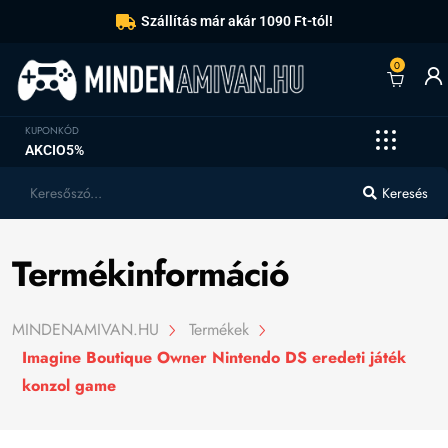
Szállítás már akár 1090 Ft-tól!
0
KUPONKÓD
AKCIO5%
Keresés
Termékinformáció
MINDENAMIVAN.HU
Termékek
Imagine Boutique Owner Nintendo DS eredeti játék
konzol game