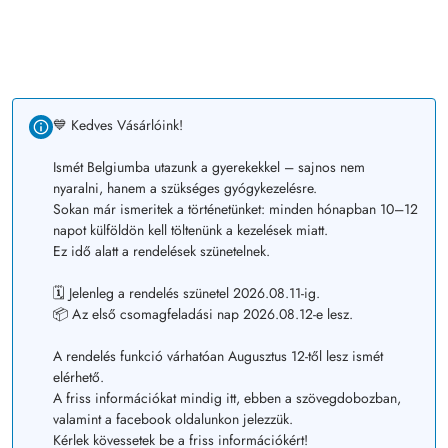
💙 Kedves Vásárlóink!
Ismét Belgiumba utazunk a gyerekekkel – sajnos nem
nyaralni, hanem a szükséges gyógykezelésre.
Sokan már ismeritek a történetünket: minden hónapban 10–12
napot külföldön kell töltenünk a kezelések miatt.
Ez idő alatt a rendelések szünetelnek.
🗓️ Jelenleg a rendelés szünetel 2026.08.11-ig.
📦 Az első csomagfeladási nap 2026.08.12-e lesz.
A rendelés funkció várhatóan Augusztus 12-től lesz ismét
elérhető.
A friss információkat mindig itt, ebben a szövegdobozban,
valamint a facebook oldalunkon jelezzük.
Kérlek kövessetek be a friss információkért!