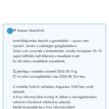
💙 Kedves Vásárlóink!
Ismét Belgiumba utazunk a gyerekekkel – sajnos nem
nyaralni, hanem a szükséges gyógykezelésre.
Sokan már ismeritek a történetünket: minden hónapban 10–12
napot külföldön kell töltenünk a kezelések miatt.
Ez idő alatt a rendelések szünetelnek.
🗓️ Jelenleg a rendelés szünetel 2026.08.11-ig.
📦 Az első csomagfeladási nap 2026.08.12-e lesz.
A rendelés funkció várhatóan Augusztus 12-től lesz ismét
elérhető.
A friss információkat mindig itt, ebben a szövegdobozban,
valamint a facebook oldalunkon jelezzük.
Kérlek kövessetek be a friss információkért!