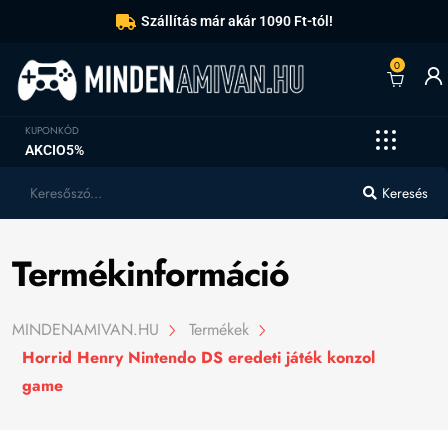
Szállítás már akár 1090 Ft-tól!
0
KUPONKÓD
AKCIO5%
Keresés
Termékinformáció
MINDENAMIVAN.HU
Termékek
Horrid Henry Nintendo DS eredeti játék konzol
game