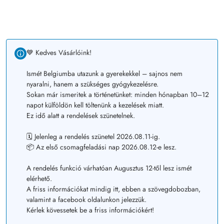
💙 Kedves Vásárlóink!
Ismét Belgiumba utazunk a gyerekekkel – sajnos nem
nyaralni, hanem a szükséges gyógykezelésre.
Sokan már ismeritek a történetünket: minden hónapban 10–12
napot külföldön kell töltenünk a kezelések miatt.
Ez idő alatt a rendelések szünetelnek.
🗓️ Jelenleg a rendelés szünetel 2026.08.11-ig.
📦 Az első csomagfeladási nap 2026.08.12-e lesz.
A rendelés funkció várhatóan Augusztus 12-től lesz ismét
elérhető.
A friss információkat mindig itt, ebben a szövegdobozban,
valamint a facebook oldalunkon jelezzük.
Kérlek kövessetek be a friss információkért!