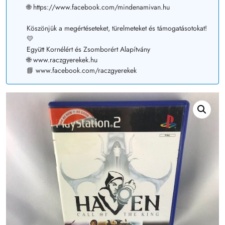
🌐 https://www.facebook.com/mindenamivan.hu
Köszönjük a megértéseteket, türelmeteket és támogatásotokat!
💛
Együtt Kornélért és Zsomborért Alapítvány
🌐 www.raczgyerekek.hu
📘 www.facebook.com/raczgyerekek