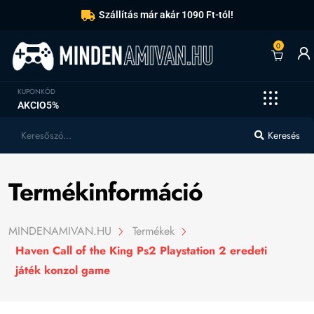
Szállítás már akár 1090 Ft-tól!
0
KUPONKÓD
AKCIO5%
Keresés
Termékinformáció
MINDENAMIVAN.HU
Termékek
Haven Call of the King Ps2 Playstation 2 eredeti
játék konzol game