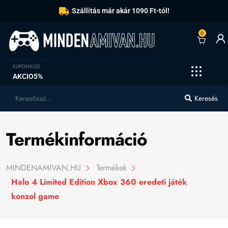
Szállítás már akár 1090 Ft-tól!
0
KUPONKÓD
AKCIO5%
Keresés
Termékinformáció
MINDENAMIVAN.HU
Termékek
Halo 4 Limited Edition Xbox 360 eredeti játék
konzol game