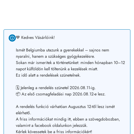
💙 Kedves Vásárlóink!
Ismét Belgiumba utazunk a gyerekekkel – sajnos nem
nyaralni, hanem a szükséges gyógykezelésre.
Sokan már ismeritek a történetünket: minden hónapban 10–12
napot külföldön kell töltenünk a kezelések miatt.
Ez idő alatt a rendelések szünetelnek.
🗓️ Jelenleg a rendelés szünetel 2026.08.11-ig.
📦 Az első csomagfeladási nap 2026.08.12-e lesz.
A rendelés funkció várhatóan Augusztus 12-től lesz ismét
elérhető.
A friss információkat mindig itt, ebben a szövegdobozban,
valamint a facebook oldalunkon jelezzük.
Kérlek kövessetek be a friss információkért!