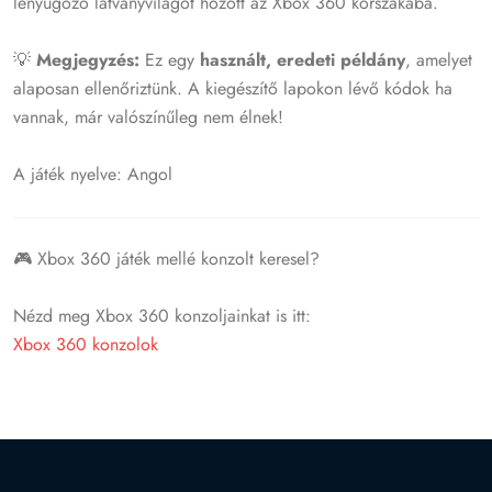
lenyűgöző látványvilágot hozott az Xbox 360 korszakába.
💡
Megjegyzés:
Ez egy
használt, eredeti példány
, amelyet
alaposan ellenőriztünk. A kiegészítő lapokon lévő kódok ha
vannak, már valószínűleg nem élnek!
A játék nyelve: Angol
🎮 Xbox 360 játék mellé konzolt keresel?
Nézd meg Xbox 360 konzoljainkat is itt:
Xbox 360 konzolok