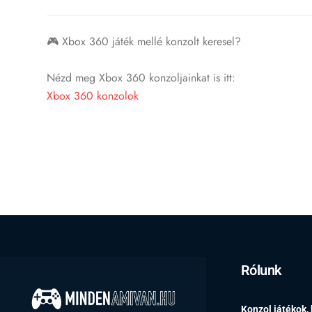
🎮 Xbox 360 játék mellé konzolt keresel?
Nézd meg Xbox 360 konzoljainkat is itt:
Xbox 360 konzolok
Rólunk
Konzol játékok,