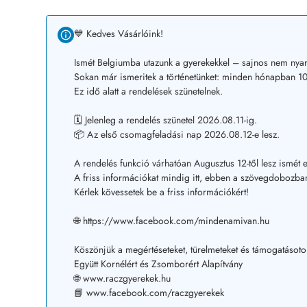
💙 Kedves Vásárlóink!
Ismét Belgiumba utazunk a gyerekekkel – sajnos nem nyar
Sokan már ismeritek a történetünket: minden hónapban 10–
Ez idő alatt a rendelések szünetelnek.
🗓️ Jelenleg a rendelés szünetel 2026.08.11-ig.
📦 Az első csomagfeladási nap 2026.08.12-e lesz.
A rendelés funkció várhatóan Augusztus 12-től lesz ismét e
A friss információkat mindig itt, ebben a szövegdobozban
Kérlek kövessetek be a friss információkért!
🌐 https://www.facebook.com/mindenamivan.hu
Köszönjük a megértéseteket, türelmeteket és támogatásoto
Együtt Kornélért és Zsomborért Alapítvány
🌐 www.raczgyerekek.hu
📘 www.facebook.com/raczgyerekek