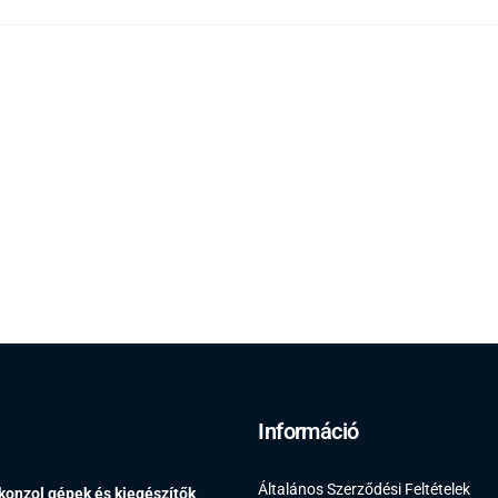
Információ
Általános Szerződési Feltételek
 konzol gépek és kiegészítők