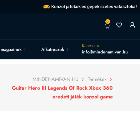
Konzol játékok és gépek széles választéka!
0
Kapcsolat
, magazinok
Alkatrészek
info@mindenamivan.hu
MINDENAMIVAN.HU
Termékek
Guitar Hero III Legends Of Rock Xbox 360
eredeti játék konzol game