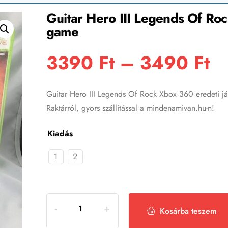
Guitar Hero III Legends Of Ro
game
3390
Ft
–
3490
Ft
Guitar Hero III Legends Of Rock Xbox 360 eredeti já
Raktárról, gyors szállítással a mindenamivan.hu-n!
Kiadás
1
2
Kosárba teszem