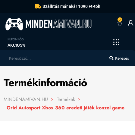
Szállítás már akár 1090 Ft-tól!
0
KUPONKÓD
AKCIO5%
Keresés
Termékinformáció
MINDENAMIVAN.HU
Termékek
Grid Autosport Xbox 360 eredeti játék konzol game