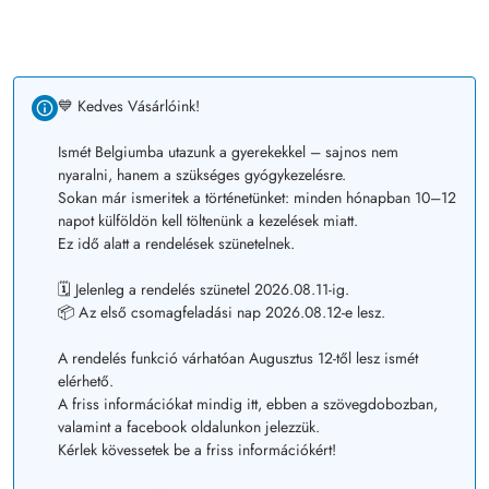
💙 Kedves Vásárlóink!
Ismét Belgiumba utazunk a gyerekekkel – sajnos nem
nyaralni, hanem a szükséges gyógykezelésre.
Sokan már ismeritek a történetünket: minden hónapban 10–12
napot külföldön kell töltenünk a kezelések miatt.
Ez idő alatt a rendelések szünetelnek.
🗓️ Jelenleg a rendelés szünetel 2026.08.11-ig.
📦 Az első csomagfeladási nap 2026.08.12-e lesz.
A rendelés funkció várhatóan Augusztus 12-től lesz ismét
elérhető.
A friss információkat mindig itt, ebben a szövegdobozban,
valamint a facebook oldalunkon jelezzük.
Kérlek kövessetek be a friss információkért!