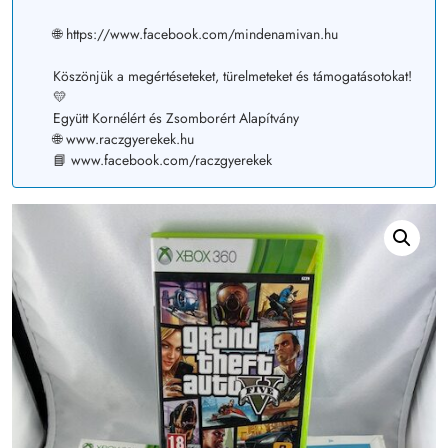
🌐 https://www.facebook.com/mindenamivan.hu
Köszönjük a megértéseteket, türelmeteket és támogatásotokat!
💛
Együtt Kornélért és Zsomborért Alapítvány
🌐 www.raczgyerekek.hu
📘 www.facebook.com/raczgyerekek