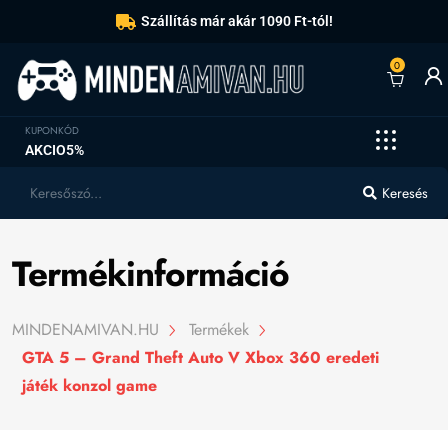
Szállítás már akár 1090 Ft-tól!
0
KUPONKÓD
AKCIO5%
Keresés
Termékinformáció
MINDENAMIVAN.HU
Termékek
GTA 5 – Grand Theft Auto V Xbox 360 eredeti
játék konzol game