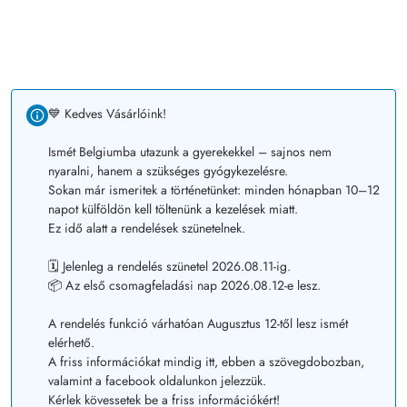
💙 Kedves Vásárlóink!
Ismét Belgiumba utazunk a gyerekekkel – sajnos nem
nyaralni, hanem a szükséges gyógykezelésre.
Sokan már ismeritek a történetünket: minden hónapban 10–12
napot külföldön kell töltenünk a kezelések miatt.
Ez idő alatt a rendelések szünetelnek.
🗓️ Jelenleg a rendelés szünetel 2026.08.11-ig.
📦 Az első csomagfeladási nap 2026.08.12-e lesz.
A rendelés funkció várhatóan Augusztus 12-től lesz ismét
elérhető.
A friss információkat mindig itt, ebben a szövegdobozban,
valamint a facebook oldalunkon jelezzük.
Kérlek kövessetek be a friss információkért!