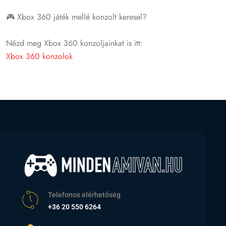
🎮 Xbox 360 játék mellé konzolt keresel?
Nézd meg Xbox 360 konzoljainkat is itt:
Xbox 360 konzolok
Telefonos elérhetőség
+36 20 550 6264