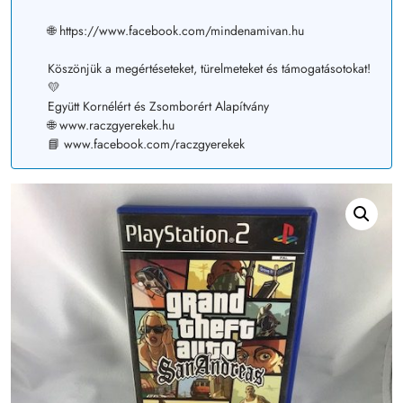
🌐 https://www.facebook.com/mindenamivan.hu
Köszönjük a megértéseteket, türelmeteket és támogatásotokat!
💛
Együtt Kornélért és Zsomborért Alapítvány
🌐 www.raczgyerekek.hu
📘 www.facebook.com/raczgyerekek