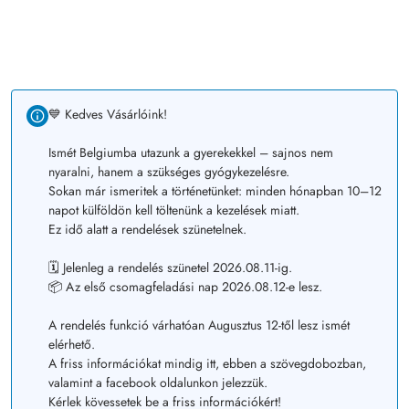
💙 Kedves Vásárlóink!
Ismét Belgiumba utazunk a gyerekekkel – sajnos nem
nyaralni, hanem a szükséges gyógykezelésre.
Sokan már ismeritek a történetünket: minden hónapban 10–12
napot külföldön kell töltenünk a kezelések miatt.
Ez idő alatt a rendelések szünetelnek.
🗓️ Jelenleg a rendelés szünetel 2026.08.11-ig.
📦 Az első csomagfeladási nap 2026.08.12-e lesz.
A rendelés funkció várhatóan Augusztus 12-től lesz ismét
elérhető.
A friss információkat mindig itt, ebben a szövegdobozban,
valamint a facebook oldalunkon jelezzük.
Kérlek kövessetek be a friss információkért!