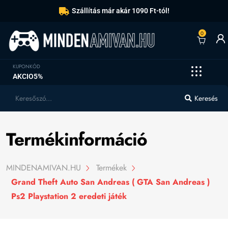
Szállítás már akár 1090 Ft-tól!
0
KUPONKÓD
AKCIO5%
Keresés
Termékinformáció
MINDENAMIVAN.HU
Termékek
Grand Theft Auto San Andreas ( GTA San Andreas )
Ps2 Playstation 2 eredeti játék