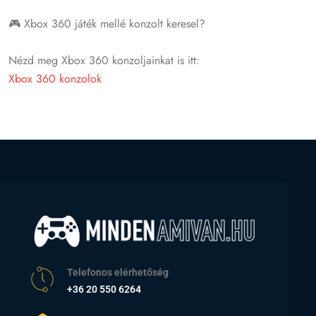
🎮 Xbox 360 játék mellé konzolt keresel?
Nézd meg Xbox 360 konzoljainkat is itt:
Xbox 360 konzolok
Telefonos elérhetőség
+36 20 550 6264