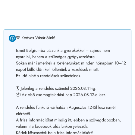
💙 Kedves Vásárlóink!
Ismét Belgiumba utazunk a gyerekekkel – sajnos nem
nyaralni, hanem a szükséges gyógykezelésre.
Sokan már ismeritek a történetünket: minden hónapban 10–12
napot külföldön kell töltenünk a kezelések miatt.
Ez idő alatt a rendelések szünetelnek.
🗓️ Jelenleg a rendelés szünetel 2026.08.11-ig.
📦 Az első csomagfeladási nap 2026.08.12-e lesz.
A rendelés funkció várhatóan Augusztus 12-től lesz ismét
elérhető.
A friss információkat mindig itt, ebben a szövegdobozban,
valamint a facebook oldalunkon jelezzük.
Kérlek kövessetek be a friss információkért!