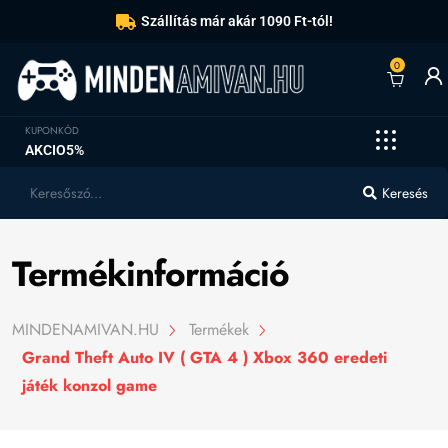
Szállítás már akár 1090 Ft-tól!
0
KUPONKÓD
AKCIO5%
Keresés
Termékinformáció
MINDENAMIVAN.HU
Termékek
Grand Theft Auto IV ( GTA 4 ) Xbox 360 eredeti
játék konzol game