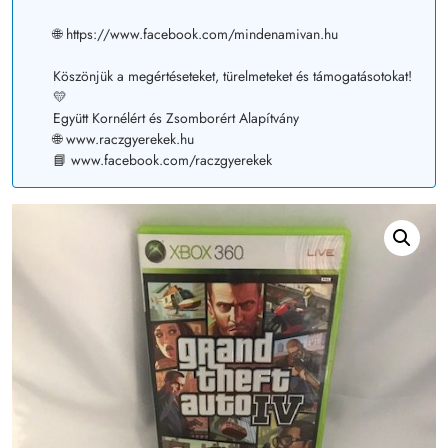
🌐 https://www.facebook.com/mindenamivan.hu
Köszönjük a megértéseteket, türelmeteket és támogatásotokat!
💛
Együtt Kornélért és Zsomborért Alapítvány
🌐 www.raczgyerekek.hu
📘 www.facebook.com/raczgyerekek