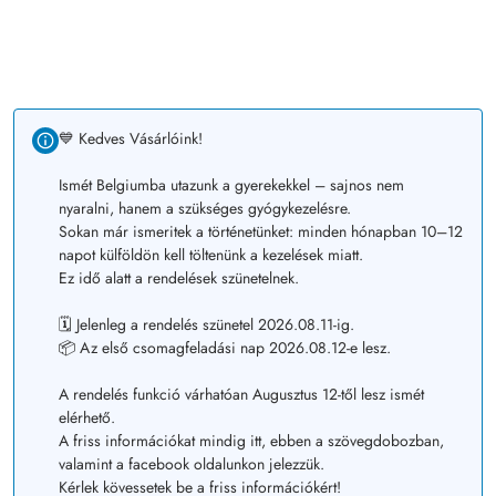
💙 Kedves Vásárlóink!
Ismét Belgiumba utazunk a gyerekekkel – sajnos nem
nyaralni, hanem a szükséges gyógykezelésre.
Sokan már ismeritek a történetünket: minden hónapban 10–12
napot külföldön kell töltenünk a kezelések miatt.
Ez idő alatt a rendelések szünetelnek.
🗓️ Jelenleg a rendelés szünetel 2026.08.11-ig.
📦 Az első csomagfeladási nap 2026.08.12-e lesz.
A rendelés funkció várhatóan Augusztus 12-től lesz ismét
elérhető.
A friss információkat mindig itt, ebben a szövegdobozban,
valamint a facebook oldalunkon jelezzük.
Kérlek kövessetek be a friss információkért!