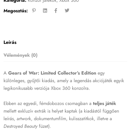
Kategória:
Konzol játékok
,
Xbox 360
Megosztás:
Leírás
Vélemények (0)
A
Gears of War: Limited Collector’s Edition
egy
különleges, gyűjtői kiadás, amely a legendás akciójáték egyik
legikonikusabb verziója Xbox 360 konzolra.
Ebben az egyedi, fémdobozos csomagban a
teljes játék
mellett exkluzív extrák is helyet kaptak (a kiadástól függően
leírás, artwork, dokumentumfilm, kulisszatitkok, illetve a
Destroyed Beauty
füzet).