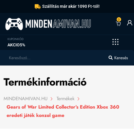
Szállítás már akár 1090 Ft-tól!
0
KUPONKÓD
AKCIO5%
Keresés
Termékinformáció
MINDENAMIVAN.HU
Termékek
Gears of War Limited Collector’s Edition Xbox 360
eredeti játék konzol game