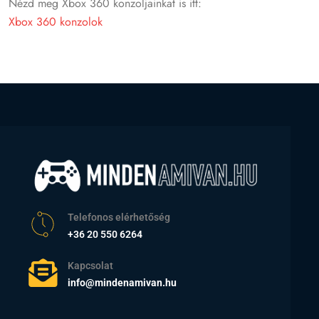
Nézd meg Xbox 360 konzoljainkat is itt:
Xbox 360 konzolok
Telefonos elérhetőség
+36 20 550 6264
Kapcsolat
info@mindenamivan.hu