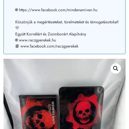
🌐 https://www.facebook.com/mindenamivan.hu
Köszönjük a megértéseteket, türelmeteket és támogatásotokat!
💛
Együtt Kornélért és Zsomborért Alapítvány
🌐 www.raczgyerekek.hu
📘 www.facebook.com/raczgyerekek