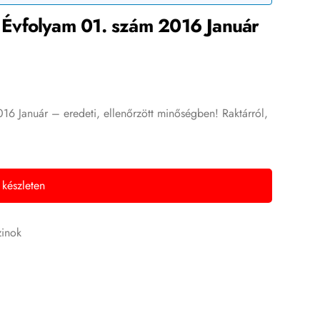
Évfolyam 01. szám 2016 Január
 Január – eredeti, ellenőrzött minőségben! Raktárról,
 készleten
zinok