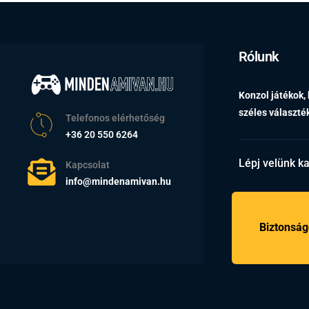
Rólunk
Konzol játékok,
széles választ
Telefonos elérhetőség
+36 20 550 6264
Lépj velünk k
Kapcsolat
info@mindenamivan.hu
Biztonság