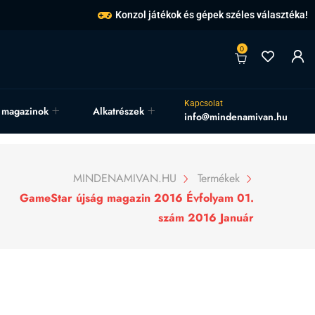
Konzol játékok és gépek széles választéka!
0
Kapcsolat
, magazinok
Alkatrészek
info@mindenamivan.hu
MINDENAMIVAN.HU
Termékek
GameStar újság magazin 2016 Évfolyam 01.
szám 2016 Január