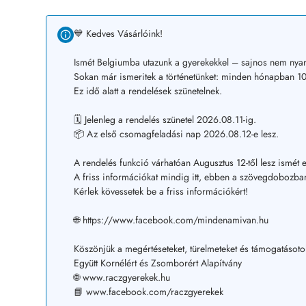
💙 Kedves Vásárlóink!
Ismét Belgiumba utazunk a gyerekekkel – sajnos nem nyar
Sokan már ismeritek a történetünket: minden hónapban 10–
Ez idő alatt a rendelések szünetelnek.
🗓️ Jelenleg a rendelés szünetel 2026.08.11-ig.
📦 Az első csomagfeladási nap 2026.08.12-e lesz.
A rendelés funkció várhatóan Augusztus 12-től lesz ismét e
A friss információkat mindig itt, ebben a szövegdobozban
Kérlek kövessetek be a friss információkért!
🌐 https://www.facebook.com/mindenamivan.hu
Köszönjük a megértéseteket, türelmeteket és támogatásoto
Együtt Kornélért és Zsomborért Alapítvány
🌐 www.raczgyerekek.hu
📘 www.facebook.com/raczgyerekek