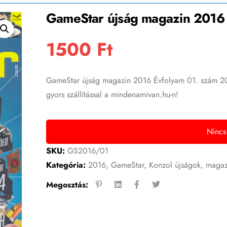
GameStar újság magazin 2016 
1500
Ft
GameStar újság magazin 2016 Évfolyam 01. szám 2016
gyors szállítással a mindenamivan.hu-n!
Nincs
SKU:
GS2016/01
Kategória:
2016
,
GameStar
,
Konzol újságok, maga
Megosztás: