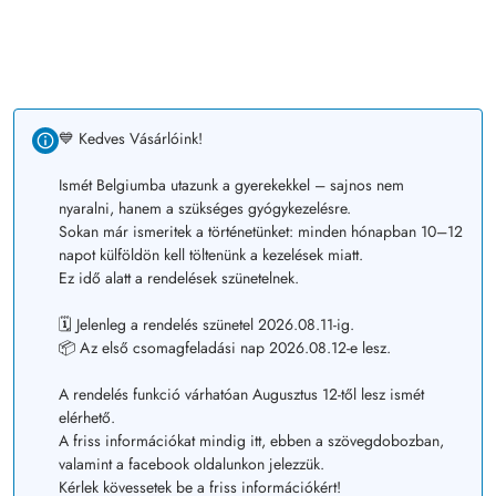
💙 Kedves Vásárlóink!
Ismét Belgiumba utazunk a gyerekekkel – sajnos nem
nyaralni, hanem a szükséges gyógykezelésre.
Sokan már ismeritek a történetünket: minden hónapban 10–12
napot külföldön kell töltenünk a kezelések miatt.
Ez idő alatt a rendelések szünetelnek.
🗓️ Jelenleg a rendelés szünetel 2026.08.11-ig.
📦 Az első csomagfeladási nap 2026.08.12-e lesz.
A rendelés funkció várhatóan Augusztus 12-től lesz ismét
elérhető.
A friss információkat mindig itt, ebben a szövegdobozban,
valamint a facebook oldalunkon jelezzük.
Kérlek kövessetek be a friss információkért!