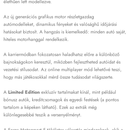
élethűen lett modellezve.
Az új generációs grafikus motor részletgazdag
autómodelleket, dinamikus fényeket és valósághű időjárási
hatásokat biztosít. A hangzás is kiemelkedő: minden autó saját,
hiteles motorhanggal rendelkezik.
A karriermódban fokozatosan haladhatsz előre a különböző
bajnokságokon keresztül, miközben fejlesztheted autóidat és
vezetési stílusodat. Az online multiplayer mód lehetővé teszi,
hogy más játékosokkal mérd össze tudásodat világszerte.
A
Limited Edition
exkluzív tartalmakat kínál, mint például
bónusz autók, kreditcsomagok és egyedi festések (a pontos
tartalom a képeken látható). Ezek az extrák még
különlegesebbé teszik a versenyélményt.
A Forza Motorsport 5 tökéletes választás mindazoknak, akik a