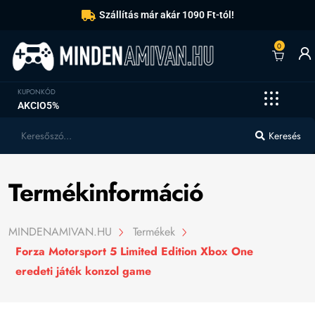
Szállítás már akár 1090 Ft-tól!
0
KUPONKÓD
AKCIO5%
Keresés
Termékinformáció
MINDENAMIVAN.HU
Termékek
Forza Motorsport 5 Limited Edition Xbox One
eredeti játék konzol game