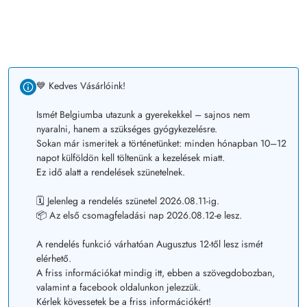
💙 Kedves Vásárlóink!
Ismét Belgiumba utazunk a gyerekekkel – sajnos nem
nyaralni, hanem a szükséges gyógykezelésre.
Sokan már ismeritek a történetünket: minden hónapban 10–12
napot külföldön kell töltenünk a kezelések miatt.
Ez idő alatt a rendelések szünetelnek.
🗓️ Jelenleg a rendelés szünetel 2026.08.11-ig.
📦 Az első csomagfeladási nap 2026.08.12-e lesz.
A rendelés funkció várhatóan Augusztus 12-től lesz ismét
elérhető.
A friss információkat mindig itt, ebben a szövegdobozban,
valamint a facebook oldalunkon jelezzük.
Kérlek kövessetek be a friss információkért!