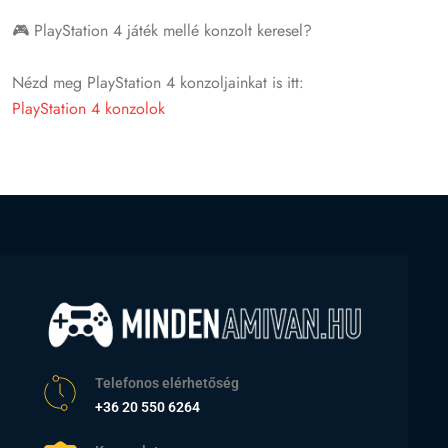
🎮 PlayStation 4 játék mellé konzolt keresel?
Nézd meg PlayStation 4 konzoljainkat is itt:
PlayStation 4 konzolok
Telefonos elérhetőség
+36 20 550 6264