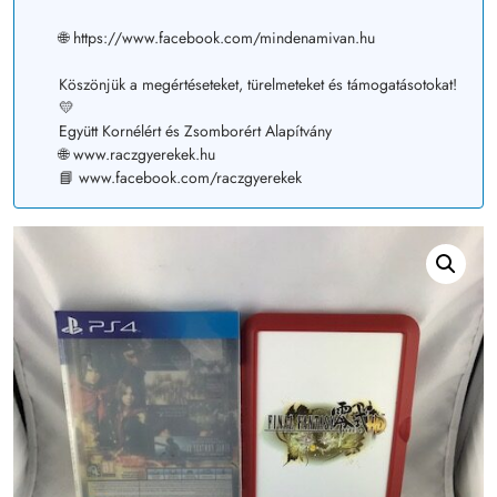
🌐 https://www.facebook.com/mindenamivan.hu
Köszönjük a megértéseteket, türelmeteket és támogatásotokat!
💛
Együtt Kornélért és Zsomborért Alapítvány
🌐 www.raczgyerekek.hu
📘 www.facebook.com/raczgyerekek