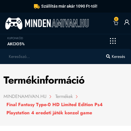
Szállítás már akár 1090 Ft-tól!
0
KUPONKÓD
AKCIO5%
Keresés
Termékinformáció
MINDENAMIVAN.HU
Termékek
Final Fantasy Type-0 HD Limited Edition Ps4
Playstation 4 eredeti játék konzol game