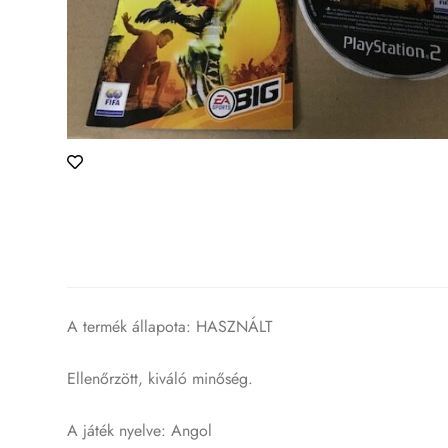
A termék állapota: HASZNÁLT
Ellenőrzött, kiváló minőség.
A játék nyelve: Angol