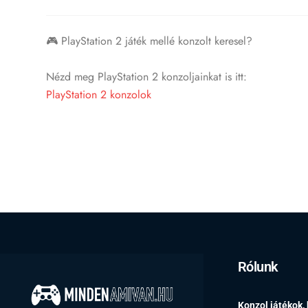
🎮 PlayStation 2 játék mellé konzolt keresel?
Nézd meg PlayStation 2 konzoljainkat is itt:
PlayStation 2 konzolok
Rólunk
Konzol játékok,