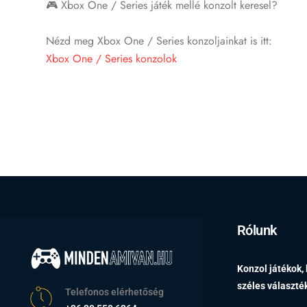
🎮 Xbox One / Series játék mellé konzolt keresel?
Nézd meg Xbox One / Series konzoljainkat is itt:
Xbox One / Series konzolok
Rólunk
Konzol játékok,
széles választ
Telefonos elérhetőség