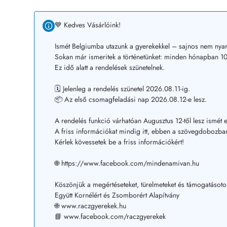
💙 Kedves Vásárlóink!
Ismét Belgiumba utazunk a gyerekekkel – sajnos nem nyar
Sokan már ismeritek a történetünket: minden hónapban 10–
Ez idő alatt a rendelések szünetelnek.
🗓️ Jelenleg a rendelés szünetel 2026.08.11-ig.
📦 Az első csomagfeladási nap 2026.08.12-e lesz.
A rendelés funkció várhatóan Augusztus 12-től lesz ismét e
A friss információkat mindig itt, ebben a szövegdobozban
Kérlek kövessetek be a friss információkért!
🌐 https://www.facebook.com/mindenamivan.hu
Köszönjük a megértéseteket, türelmeteket és támogatásoto
Együtt Kornélért és Zsomborért Alapítvány
🌐 www.raczgyerekek.hu
📘 www.facebook.com/raczgyerekek