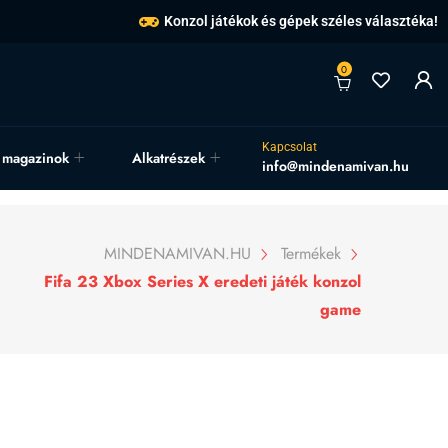
Konzol játékok és gépek széles választéka!
0
Kapcsolat
, magazinok
Alkatrészek
info@mindenamivan.hu
MINDENAMIVAN.HU
Termékek
Fifa 23 Xbox Series X eredeti játék konzol
game