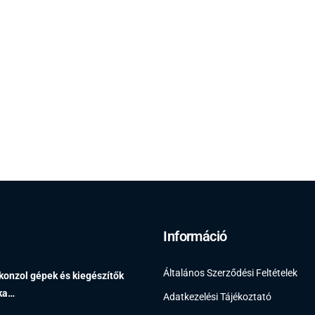
Információ
Általános Szerződési Feltételek
 konzol gépek és kiegészítők
éka…
Adatkezelési Tájékoztató