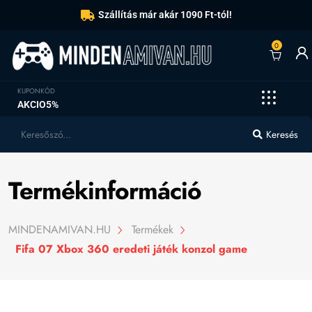
Szállítás már akár 1090 Ft-tól!
0
KUPONKÓD
AKCIO5%
Keresés
Termékinformáció
MINDENAMIVAN.HU
Termékek
Fifa 07 Xbox 360 eredeti játék konzol game