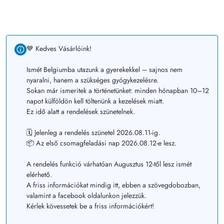
💙 Kedves Vásárlóink!
Ismét Belgiumba utazunk a gyerekekkel – sajnos nem
nyaralni, hanem a szükséges gyógykezelésre.
Sokan már ismeritek a történetünket: minden hónapban 10–12
napot külföldön kell töltenünk a kezelések miatt.
Ez idő alatt a rendelések szünetelnek.
🗓️ Jelenleg a rendelés szünetel 2026.08.11-ig.
📦 Az első csomagfeladási nap 2026.08.12-e lesz.
A rendelés funkció várhatóan Augusztus 12-től lesz ismét
elérhető.
A friss információkat mindig itt, ebben a szövegdobozban,
valamint a facebook oldalunkon jelezzük.
Kérlek kövessetek be a friss információkért!