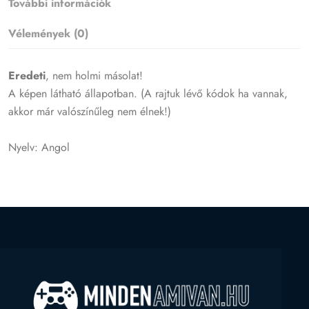
További információk
Vélemények (0)
Eredeti
, nem holmi másolat!
A képen látható állapotban. (A rajtuk lévő kódok ha vannak,
akkor már valószínűleg nem élnek!)
Nyelv: Angol