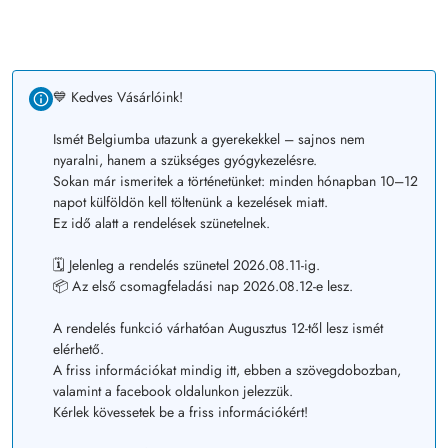
💙 Kedves Vásárlóink!
Ismét Belgiumba utazunk a gyerekekkel – sajnos nem
nyaralni, hanem a szükséges gyógykezelésre.
Sokan már ismeritek a történetünket: minden hónapban 10–12
napot külföldön kell töltenünk a kezelések miatt.
Ez idő alatt a rendelések szünetelnek.
🗓️ Jelenleg a rendelés szünetel 2026.08.11-ig.
📦 Az első csomagfeladási nap 2026.08.12-e lesz.
A rendelés funkció várhatóan Augusztus 12-től lesz ismét
elérhető.
A friss információkat mindig itt, ebben a szövegdobozban,
valamint a facebook oldalunkon jelezzük.
Kérlek kövessetek be a friss információkért!