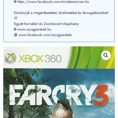
🌐 https://www.facebook.com/mindenamivan.hu
Köszönjük a megértéseteket, türelmeteket és támogatásotokat!
💛
Együtt Kornélért és Zsomborért Alapítvány
🌐 www.raczgyerekek.hu
📘 www.facebook.com/raczgyerekek