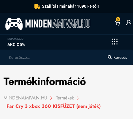
Szállítás már akár 1090 Ft-tól!
0
KUPONKÓD
AKCIO5%
Keresés
Termékinformáció
MINDENAMIVAN.HU
Termékek
Far Cry 3 xbox 360 KISFÜZET (nem játék)