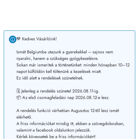
💙 Kedves Vásárlóink!
Ismét Belgiumba utazunk a gyerekekkel – sajnos nem
nyaralni, hanem a szükséges gyógykezelésre.
Sokan már ismeritek a történetünket: minden hónapban 10–12
napot külföldön kell töltenünk a kezelések miatt.
Ez idő alatt a rendelések szünetelnek.
🗓️ Jelenleg a rendelés szünetel 2026.08.11-ig.
📦 Az első csomagfeladási nap 2026.08.12-e lesz.
A rendelés funkció várhatóan Augusztus 12-től lesz ismét
elérhető.
A friss információkat mindig itt, ebben a szövegdobozban,
valamint a facebook oldalunkon jelezzük.
Kérlek kövessetek be a friss információkért!