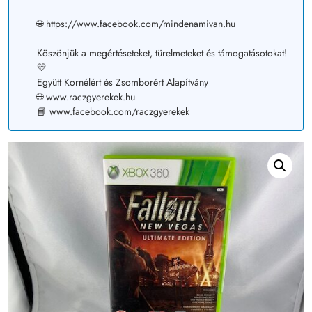
🌐 https://www.facebook.com/mindenamivan.hu
Köszönjük a megértéseteket, türelmeteket és támogatásotokat!
💛
Együtt Kornélért és Zsomborért Alapítvány
🌐 www.raczgyerekek.hu
📘 www.facebook.com/raczgyerekek