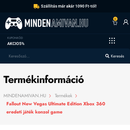
Szállítás már akár 1090 Ft-tól!
0
KUPONKÓD
AKCIO5%
Keresés
Termékinformáció
MINDENAMIVAN.HU
Termékek
Fallout New Vegas Ultimate Edition Xbox 360
eredeti játék konzol game