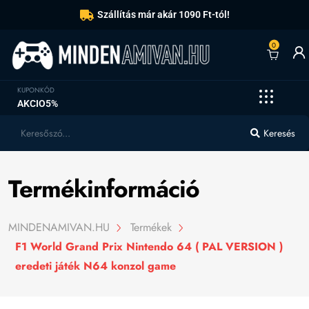
Szállítás már akár 1090 Ft-tól!
0
KUPONKÓD
AKCIO5%
Keresés
Termékinformáció
MINDENAMIVAN.HU
Termékek
F1 World Grand Prix Nintendo 64 ( PAL VERSION )
eredeti játék N64 konzol game