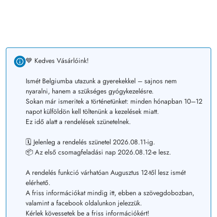
💙 Kedves Vásárlóink!
Ismét Belgiumba utazunk a gyerekekkel – sajnos nem
nyaralni, hanem a szükséges gyógykezelésre.
Sokan már ismeritek a történetünket: minden hónapban 10–12
napot külföldön kell töltenünk a kezelések miatt.
Ez idő alatt a rendelések szünetelnek.
🗓️ Jelenleg a rendelés szünetel 2026.08.11-ig.
📦 Az első csomagfeladási nap 2026.08.12-e lesz.
A rendelés funkció várhatóan Augusztus 12-től lesz ismét
elérhető.
A friss információkat mindig itt, ebben a szövegdobozban,
valamint a facebook oldalunkon jelezzük.
Kérlek kövessetek be a friss információkért!