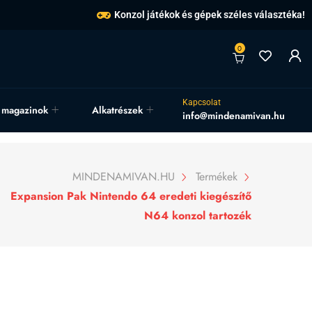
Konzol játékok és gépek széles választéka!
0
Kapcsolat
, magazinok
Alkatrészek
info@mindenamivan.hu
MINDENAMIVAN.HU
Termékek
Expansion Pak Nintendo 64 eredeti kiegészítő
N64 konzol tartozék