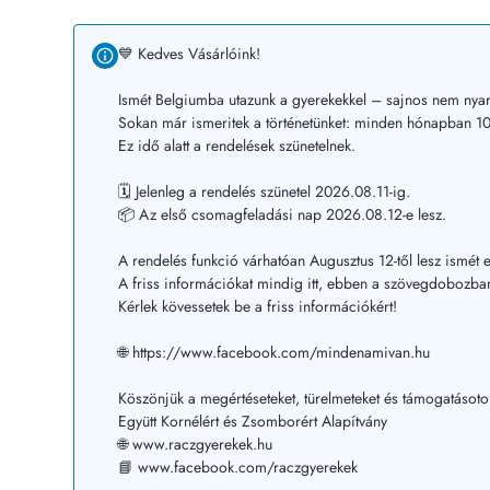
💙 Kedves Vásárlóink!
Ismét Belgiumba utazunk a gyerekekkel – sajnos nem nyar
Sokan már ismeritek a történetünket: minden hónapban 10–
Ez idő alatt a rendelések szünetelnek.
🗓️ Jelenleg a rendelés szünetel 2026.08.11-ig.
📦 Az első csomagfeladási nap 2026.08.12-e lesz.
A rendelés funkció várhatóan Augusztus 12-től lesz ismét e
A friss információkat mindig itt, ebben a szövegdobozban
Kérlek kövessetek be a friss információkért!
🌐 https://www.facebook.com/mindenamivan.hu
Köszönjük a megértéseteket, türelmeteket és támogatásoto
Együtt Kornélért és Zsomborért Alapítvány
🌐 www.raczgyerekek.hu
📘 www.facebook.com/raczgyerekek