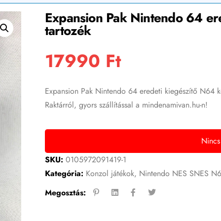
Expansion Pak Nintendo 64 ere
tartozék
17990
Ft
Expansion Pak Nintendo 64 eredeti kiegészítő N64 ko
Raktárról, gyors szállítással a mindenamivan.hu-n!
Nincs
SKU:
0105972091419-1
Kategória:
Konzol játékok
,
Nintendo NES SNES N
Megosztás: