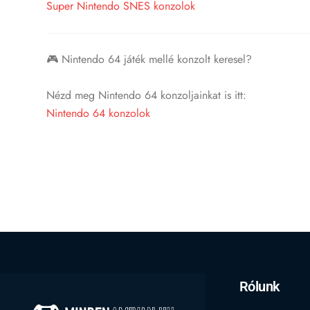
Super Nintendo SNES konzolok
🎮 Nintendo 64 játék mellé konzolt keresel?
Nézd meg Nintendo 64 konzoljainkat is itt:
Nintendo 64 konzolok
Rólunk