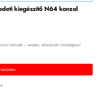
deti kiegészítő N64 konzol
nzol tartozék – eredeti, ellenőrzött minőségben!
 készleten
64