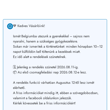
💙 Kedves Vásárlóink!
Ismét Belgiumba utazunk a gyerekekkel – sajnos nem
nyaralni, hanem a szükséges gyógykezelésre.
Sokan már ismeritek a történetünket: minden hónapban 10–12
napot külföldön kell töltenünk a kezelések miatt.
Ez idő alatt a rendelések szünetelnek.
🗓️ Jelenleg a rendelés szünetel 2026.08.11-ig.
📦 Az első csomagfeladási nap 2026.08.12-e lesz.
A rendelés funkció várhatóan Augusztus 12-től lesz ismét
elérhető.
A friss információkat mindig itt, ebben a szövegdobozban,
valamint a facebook oldalunkon jelezzük.
Kérlek kövessetek be a friss információkért!