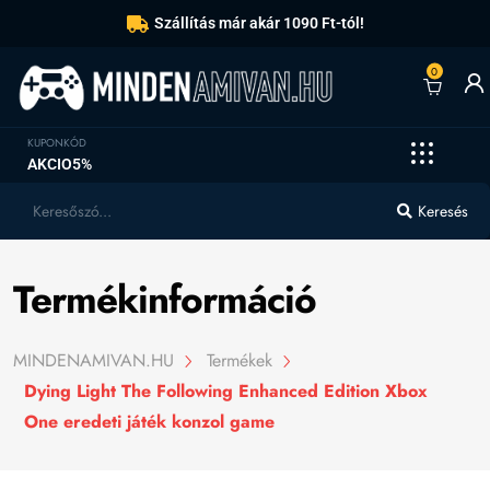
Szállítás már akár 1090 Ft-tól!
0
KUPONKÓD
AKCIO5%
Keresés
Termékinformáció
MINDENAMIVAN.HU
Termékek
Dying Light The Following Enhanced Edition Xbox
One eredeti játék konzol game