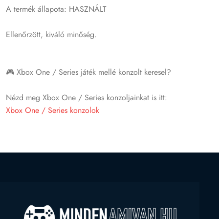
A termék állapota: HASZNÁLT
Ellenőrzött, kiváló minőség.
🎮 Xbox One / Series játék mellé konzolt keresel?
Nézd meg Xbox One / Series konzoljainkat is itt:
Xbox One / Series konzolok