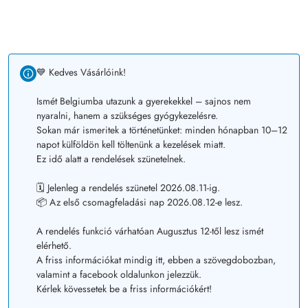
💙 Kedves Vásárlóink!
Ismét Belgiumba utazunk a gyerekekkel – sajnos nem
nyaralni, hanem a szükséges gyógykezelésre.
Sokan már ismeritek a történetünket: minden hónapban 10–12
napot külföldön kell töltenünk a kezelések miatt.
Ez idő alatt a rendelések szünetelnek.
🗓️ Jelenleg a rendelés szünetel 2026.08.11-ig.
📦 Az első csomagfeladási nap 2026.08.12-e lesz.
A rendelés funkció várhatóan Augusztus 12-től lesz ismét
elérhető.
A friss információkat mindig itt, ebben a szövegdobozban,
valamint a facebook oldalunkon jelezzük.
Kérlek kövessetek be a friss információkért!