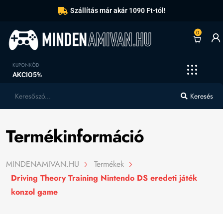
Szállítás már akár 1090 Ft-tól!
0
KUPONKÓD
AKCIO5%
Keresés
Termékinformáció
MINDENAMIVAN.HU
Termékek
Driving Theory Training Nintendo DS eredeti játék
konzol game