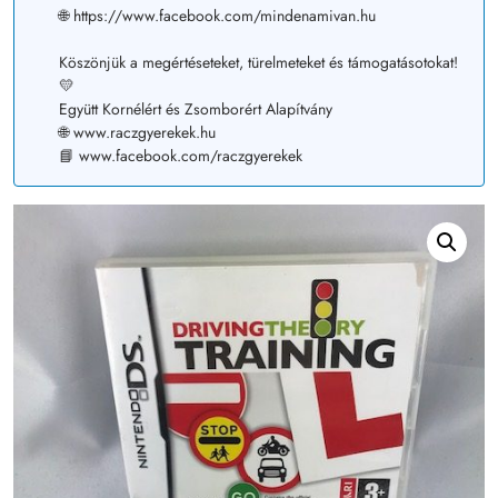
🌐 https://www.facebook.com/mindenamivan.hu
Köszönjük a megértéseteket, türelmeteket és támogatásotokat!
💛
Együtt Kornélért és Zsomborért Alapítvány
🌐 www.raczgyerekek.hu
📘 www.facebook.com/raczgyerekek