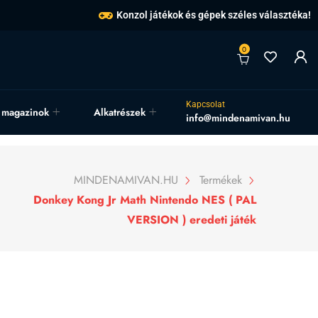
Konzol játékok és gépek széles választéka!
0
Kapcsolat
, magazinok
Alkatrészek
info@mindenamivan.hu
MINDENAMIVAN.HU
Termékek
Donkey Kong Jr Math Nintendo NES ( PAL
VERSION ) eredeti játék