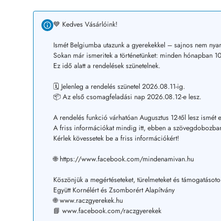
💙 Kedves Vásárlóink!
Ismét Belgiumba utazunk a gyerekekkel – sajnos nem nyar
Sokan már ismeritek a történetünket: minden hónapban 10–
Ez idő alatt a rendelések szünetelnek.
🗓️ Jelenleg a rendelés szünetel 2026.08.11-ig.
📦 Az első csomagfeladási nap 2026.08.12-e lesz.
A rendelés funkció várhatóan Augusztus 12-től lesz ismét e
A friss információkat mindig itt, ebben a szövegdobozban
Kérlek kövessetek be a friss információkért!
🌐 https://www.facebook.com/mindenamivan.hu
Köszönjük a megértéseteket, türelmeteket és támogatásoto
Együtt Kornélért és Zsomborért Alapítvány
🌐 www.raczgyerekek.hu
📘 www.facebook.com/raczgyerekek