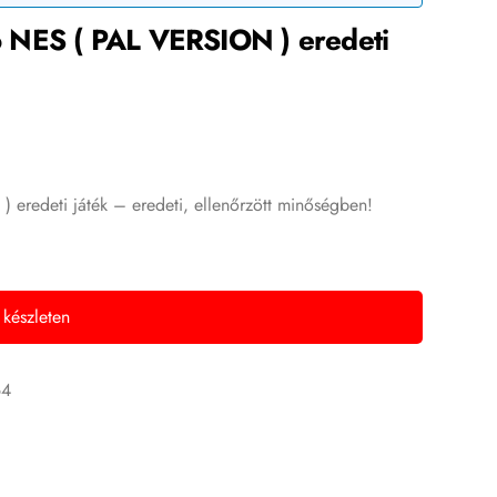
 NES ( PAL VERSION ) eredeti
eredeti játék – eredeti, ellenőrzött minőségben!
 készleten
64