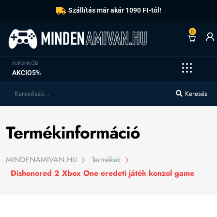
Szállítás már akár 1090 Ft-tól!
0
KUPONKÓD
AKCIO5%
Keresés
Termékinformáció
MINDENAMIVAN.HU
Termékek
Dishonored 2 Xbox One eredeti játék konzol game