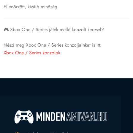
Ellenőrzött, kiváló minőség.
🎮 Xbox One / Series játék mellé konzolt keresel?
Nézd meg Xbox One / Series konzoljainkat is itt:
Xbox One / Series konzolok