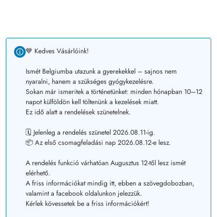
💙 Kedves Vásárlóink!
Ismét Belgiumba utazunk a gyerekekkel – sajnos nem
nyaralni, hanem a szükséges gyógykezelésre.
Sokan már ismeritek a történetünket: minden hónapban 10–12
napot külföldön kell töltenünk a kezelések miatt.
Ez idő alatt a rendelések szünetelnek.
🗓️ Jelenleg a rendelés szünetel 2026.08.11-ig.
📦 Az első csomagfeladási nap 2026.08.12-e lesz.
A rendelés funkció várhatóan Augusztus 12-től lesz ismét
elérhető.
A friss információkat mindig itt, ebben a szövegdobozban,
valamint a facebook oldalunkon jelezzük.
Kérlek kövessetek be a friss információkért!