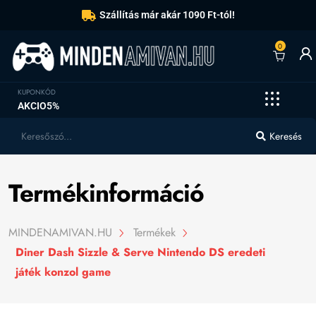
Szállítás már akár 1090 Ft-tól!
0
KUPONKÓD
AKCIO5%
Keresés
Termékinformáció
MINDENAMIVAN.HU
Termékek
Diner Dash Sizzle & Serve Nintendo DS eredeti
játék konzol game