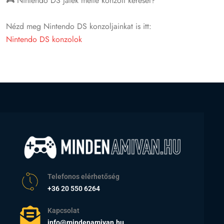
🎮 Nintendo DS játék mellé konzolt keresel?
Nézd meg Nintendo DS konzoljainkat is itt:
Nintendo DS konzolok
Telefonos elérhetőség
+36 20 550 6264
Kapcsolat
info@mindenamivan.hu