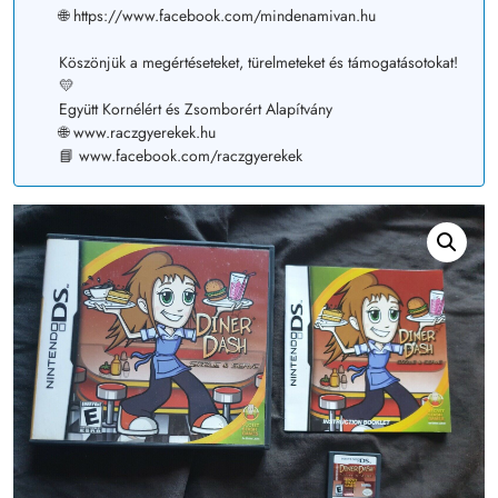
🌐 https://www.facebook.com/mindenamivan.hu
Köszönjük a megértéseteket, türelmeteket és támogatásotokat!
💛
Együtt Kornélért és Zsomborért Alapítvány
🌐 www.raczgyerekek.hu
📘 www.facebook.com/raczgyerekek