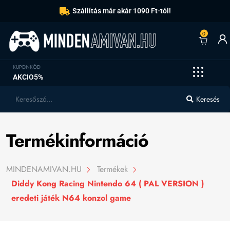
Szállítás már akár 1090 Ft-tól!
0
KUPONKÓD
AKCIO5%
Keresés
Termékinformáció
MINDENAMIVAN.HU
Termékek
Diddy Kong Racing Nintendo 64 ( PAL VERSION )
eredeti játék N64 konzol game