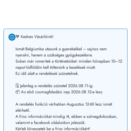
💙 Kedves Vásárlóink!
Ismét Belgiumba utazunk a gyerekekkel – sajnos nem
nyaralni, hanem a szükséges gyógykezelésre.
Sokan már ismeritek a történetünket: minden hónapban 10–12
napot külföldön kell töltenünk a kezelések miatt.
Ez idő alatt a rendelések szünetelnek.
🗓️ Jelenleg a rendelés szünetel 2026.08.11-ig.
📦 Az első csomagfeladási nap 2026.08.12-e lesz.
A rendelés funkció várhatóan Augusztus 12-től lesz ismét
elérhető.
A friss információkat mindig itt, ebben a szövegdobozban,
valamint a facebook oldalunkon jelezzük.
Kérlek kövessetek be a friss információkért!