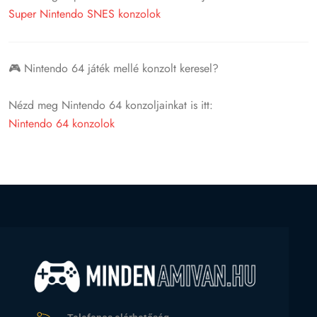
Super Nintendo SNES konzolok
🎮 Nintendo 64 játék mellé konzolt keresel?
Nézd meg Nintendo 64 konzoljainkat is itt:
Nintendo 64 konzolok