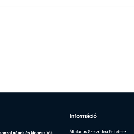
Információ
Általános Szerződési Feltételek
 konzol gépek és kiegészítők