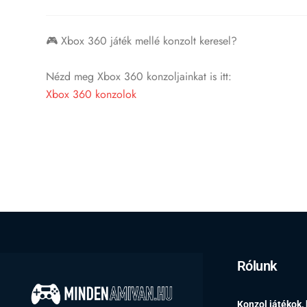
🎮 Xbox 360 játék mellé konzolt keresel?
Nézd meg Xbox 360 konzoljainkat is itt:
Xbox 360 konzolok
Rólunk
Konzol játékok,