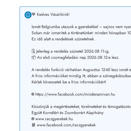
💙 Kedves Vásárlóink!
Ismét Belgiumba utazunk a gyerekekkel – sajnos nem nyar
Sokan már ismeritek a történetünket: minden hónapban 10–
Ez idő alatt a rendelések szünetelnek.
🗓️ Jelenleg a rendelés szünetel 2026.08.11-ig.
📦 Az első csomagfeladási nap 2026.08.12-e lesz.
A rendelés funkció várhatóan Augusztus 12-től lesz ismét e
A friss információkat mindig itt, ebben a szövegdobozban
Kérlek kövessetek be a friss információkért!
🌐 https://www.facebook.com/mindenamivan.hu
Köszönjük a megértéseteket, türelmeteket és támogatásoto
Együtt Kornélért és Zsomborért Alapítvány
🌐 www.raczgyerekek.hu
📘 www.facebook.com/raczgyerekek