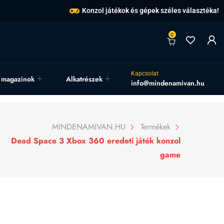
Konzol játékok és gépek széles választéka!
0
Kapcsolat
, magazinok
Alkatrészek
info@mindenamivan.hu
MINDENAMIVAN.HU
Termékek
Dead Space 3 Xbox 360 eredeti játék konzol
game