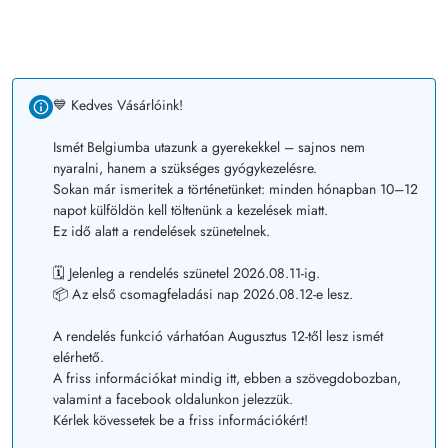
💙 Kedves Vásárlóink!
Ismét Belgiumba utazunk a gyerekekkel – sajnos nem
nyaralni, hanem a szükséges gyógykezelésre.
Sokan már ismeritek a történetünket: minden hónapban 10–12
napot külföldön kell töltenünk a kezelések miatt.
Ez idő alatt a rendelések szünetelnek.
🗓️ Jelenleg a rendelés szünetel 2026.08.11-ig.
📦 Az első csomagfeladási nap 2026.08.12-e lesz.
A rendelés funkció várhatóan Augusztus 12-től lesz ismét
elérhető.
A friss információkat mindig itt, ebben a szövegdobozban,
valamint a facebook oldalunkon jelezzük.
Kérlek kövessetek be a friss információkért!