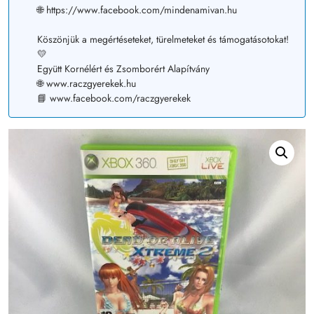
🌐 https://www.facebook.com/mindenamivan.hu
Köszönjük a megértéseteket, türelmeteket és támogatásotokat!
💛
Együtt Kornélért és Zsomborért Alapítvány
🌐 www.raczgyerekek.hu
📘 www.facebook.com/raczgyerekek