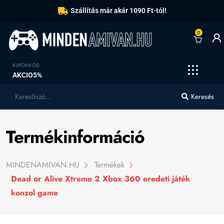
Szállítás már akár 1090 Ft-tól!
0
KUPONKÓD
AKCIO5%
Keresés
Termékinformáció
MINDENAMIVAN.HU
Termékek
Dead or Alive Xtreme 2 Xbox 360 eredeti játék
konzol game