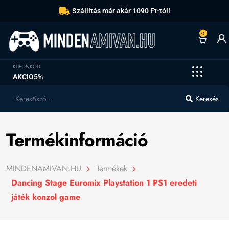
Szállítás már akár 1090 Ft-tól!
0
KUPONKÓD
AKCIO5%
Keresés
Termékinformáció
MINDENAMIVAN.HU
Termékek
Dancing Stage Euromix Playstation 1 PS1 eredeti
játék konzol game