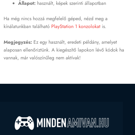
Állapot:
használt, képek szerinti állapotban
Ha még nincs hozzá megfelelő géped, nézd meg a
kínálatunkban található
PlayStation 1 konzolokat
is.
Megjegyzés:
Ez egy használt, eredeti példány, amelyet
alaposan ellenőriztünk. A kiegészítő lapokon lévő kódok ha
vannak, már valószínűleg nem aktívak!