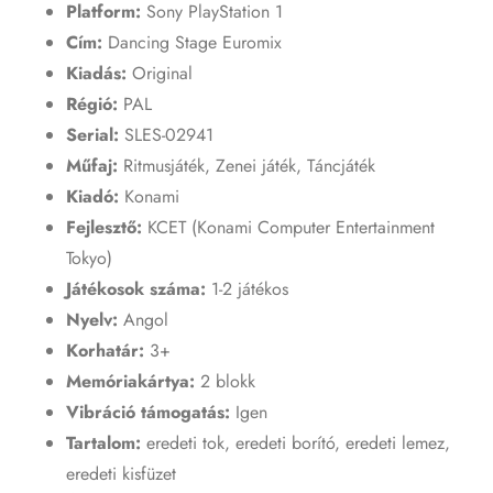
Platform:
Sony PlayStation 1
Cím:
Dancing Stage Euromix
Kiadás:
Original
Régió:
PAL
Serial:
SLES-02941
Műfaj:
Ritmusjáték, Zenei játék, Táncjáték
Kiadó:
Konami
Fejlesztő:
KCET (Konami Computer Entertainment
Tokyo)
Játékosok száma:
1-2 játékos
Nyelv:
Angol
Korhatár:
3+
Memóriakártya:
2 blokk
Vibráció támogatás:
Igen
Tartalom:
eredeti tok, eredeti borító, eredeti lemez,
eredeti kisfüzet