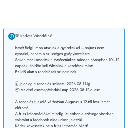
💙 Kedves Vásárlóink!
Ismét Belgiumba utazunk a gyerekekkel – sajnos nem
nyaralni, hanem a szükséges gyógykezelésre.
Sokan már ismeritek a történetünket: minden hónapban 10–12
napot külföldön kell töltenünk a kezelések miatt.
Ez idő alatt a rendelések szünetelnek.
🗓️ Jelenleg a rendelés szünetel 2026.08.11-ig.
📦 Az első csomagfeladási nap 2026.08.12-e lesz.
A rendelés funkció várhatóan Augusztus 12-től lesz ismét
elérhető.
A friss információkat mindig itt, ebben a szövegdobozban,
valamint a facebook oldalunkon jelezzük.
Kérlek kövessetek be a friss információkért!