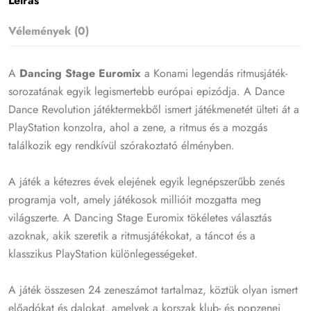
Leírás
Vélemények (0)
A
Dancing Stage Euromix
a Konami legendás ritmusjáték-
sorozatának egyik legismertebb európai epizódja. A Dance
Dance Revolution játéktermekből ismert játékmenetét ülteti át a
PlayStation konzolra, ahol a zene, a ritmus és a mozgás
találkozik egy rendkívül szórakoztató élményben.
A játék a kétezres évek elejének egyik legnépszerűbb zenés
programja volt, amely játékosok millióit mozgatta meg
világszerte. A Dancing Stage Euromix tökéletes választás
azoknak, akik szeretik a ritmusjátékokat, a táncot és a
klasszikus PlayStation különlegességeket.
A játék összesen 24 zeneszámot tartalmaz, köztük olyan ismert
előadókat és dalokat, amelyek a korszak klub- és popzenei