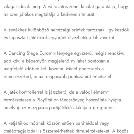
világát idézik meg. A változatos zenei kínálat garantálja, hogy
minden játékos megtalálja a kedvenc ritmusát.
A zenékhez különböző nehézségi szintek tartoznak, így kezdők
és tapasztalt játékosok egyaránt élvezhetik a kihívásokat.
A Dancing Stage Euromix lényege egyszerű, mégis rendkívül
addiktív: a képernyőn megjelenő nyilakat pontosan a
megfelelő időben kell követni. Minél pontosabb a
ritmusérzéked, annál magasabb pontszámot érhetsz el.
A játék kontrollerrel is játszható, de a valódi élményt
természetesen a PlayStation táncszőnyeg használata nyújtja,
amely igazi mozgásos partijátékká alakítja a programot.
A kétjátékos módnak köszönhetően barátaiddal vagy
családtagjaiddal is összemérhetitek ritmusérzéketeket. A közös