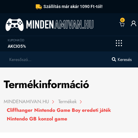
Szállítás már akár 1090 Ft-tól!
0
KUPONKÓD
AKCIO5%
Keresés
Termékinformáció
MINDENAMIVAN.HU
Termékek
Cliffhanger Nintendo Game Boy eredeti játék
Nintendo GB konzol game