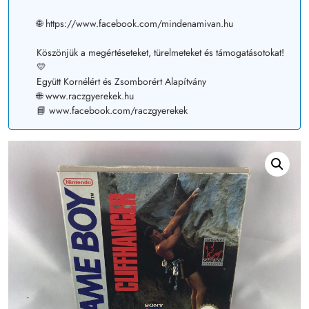
🌐 https://www.facebook.com/mindenamivan.hu
Köszönjük a megértéseteket, türelmeteket és támogatásotokat!
💛
Együtt Kornélért és Zsomborért Alapítvány
🌐 www.raczgyerekek.hu
📘 www.facebook.com/raczgyerekek