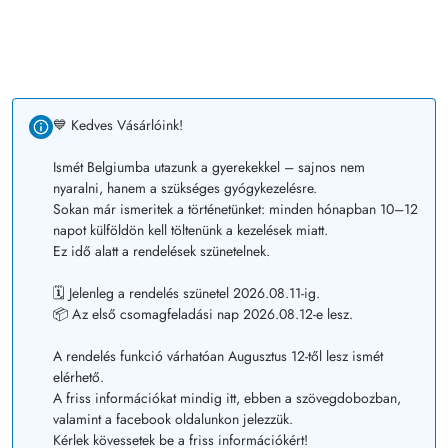
💙 Kedves Vásárlóink!
Ismét Belgiumba utazunk a gyerekekkel – sajnos nem
nyaralni, hanem a szükséges gyógykezelésre.
Sokan már ismeritek a történetünket: minden hónapban 10–12
napot külföldön kell töltenünk a kezelések miatt.
Ez idő alatt a rendelések szünetelnek.
🗓️ Jelenleg a rendelés szünetel 2026.08.11-ig.
📦 Az első csomagfeladási nap 2026.08.12-e lesz.
A rendelés funkció várhatóan Augusztus 12-től lesz ismét
elérhető.
A friss információkat mindig itt, ebben a szövegdobozban,
valamint a facebook oldalunkon jelezzük.
Kérlek kövessetek be a friss információkért!