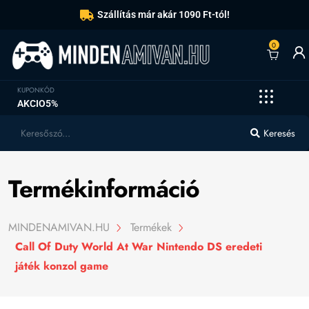
Szállítás már akár 1090 Ft-tól!
0
KUPONKÓD
AKCIO5%
Keresés
Termékinformáció
MINDENAMIVAN.HU
Termékek
Call Of Duty World At War Nintendo DS eredeti
játék konzol game