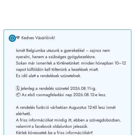
💙 Kedves Vásárlóink!
Ismét Belgiumba utazunk a gyerekekkel – sajnos nem
nyaralni, hanem a szükséges gyógykezelésre.
Sokan már ismeritek a történetünket: minden hónapban 10–12
napot külföldön kell töltenünk a kezelések miatt.
Ez idő alatt a rendelések szünetelnek.
🗓️ Jelenleg a rendelés szünetel 2026.08.11-ig.
📦 Az első csomagfeladási nap 2026.08.12-e lesz.
A rendelés funkció várhatóan Augusztus 12-től lesz ismét
elérhető.
A friss információkat mindig itt, ebben a szövegdobozban,
valamint a facebook oldalunkon jelezzük.
Kérlek kövessetek be a friss információkért!