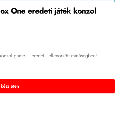
box One eredeti játék konzol
 konzol game – eredeti, ellenőrzött minőségben!
 készleten