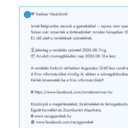
💙 Kedves Vásárlóink!
Ismét Belgiumba utazunk a gyerekekkel – sajnos nem nyar
Sokan már ismeritek a történetünket: minden hónapban 10–
Ez idő alatt a rendelések szünetelnek.
🗓️ Jelenleg a rendelés szünetel 2026.08.11-ig.
📦 Az első csomagfeladási nap 2026.08.12-e lesz.
A rendelés funkció várhatóan Augusztus 12-től lesz ismét e
A friss információkat mindig itt, ebben a szövegdobozban
Kérlek kövessetek be a friss információkért!
🌐 https://www.facebook.com/mindenamivan.hu
Köszönjük a megértéseteket, türelmeteket és támogatásoto
Együtt Kornélért és Zsomborért Alapítvány
🌐 www.raczgyerekek.hu
📘 www.facebook.com/raczgyerekek