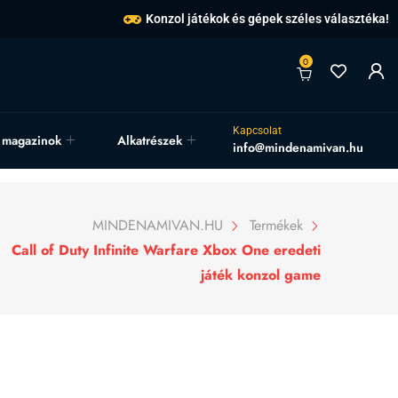
Konzol játékok és gépek széles választéka!
0
Kapcsolat
, magazinok
Alkatrészek
info@mindenamivan.hu
MINDENAMIVAN.HU
Termékek
Call of Duty Infinite Warfare Xbox One eredeti
játék konzol game