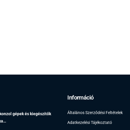
Információ
Általános Szerződési Feltételek
 konzol gépek és kiegészítők
éka…
Adatkezelési Tájékoztató