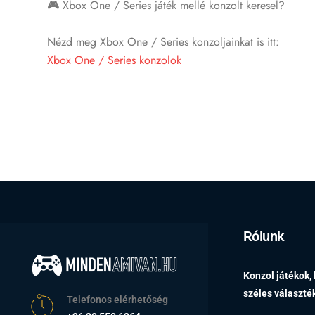
🎮 Xbox One / Series játék mellé konzolt keresel?
Nézd meg Xbox One / Series konzoljainkat is itt:
Xbox One / Series konzolok
Rólunk
Konzol játékok,
széles választ
Telefonos elérhetőség