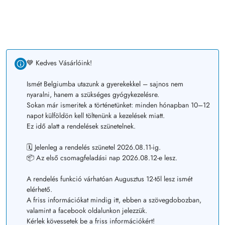
💙 Kedves Vásárlóink!
Ismét Belgiumba utazunk a gyerekekkel – sajnos nem
nyaralni, hanem a szükséges gyógykezelésre.
Sokan már ismeritek a történetünket: minden hónapban 10–12
napot külföldön kell töltenünk a kezelések miatt.
Ez idő alatt a rendelések szünetelnek.
🗓️ Jelenleg a rendelés szünetel 2026.08.11-ig.
📦 Az első csomagfeladási nap 2026.08.12-e lesz.
A rendelés funkció várhatóan Augusztus 12-től lesz ismét
elérhető.
A friss információkat mindig itt, ebben a szövegdobozban,
valamint a facebook oldalunkon jelezzük.
Kérlek kövessetek be a friss információkért!