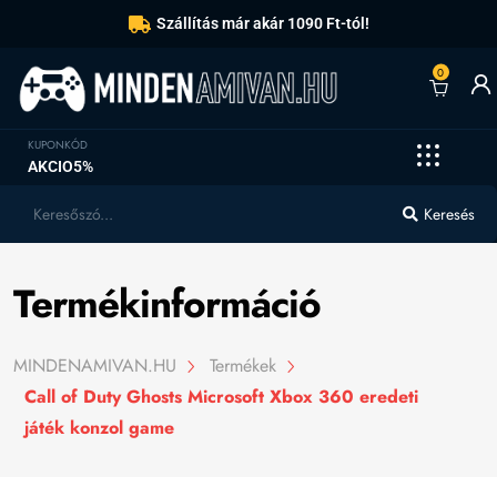
Szállítás már akár 1090 Ft-tól!
0
KUPONKÓD
AKCIO5%
Keresés
Termékinformáció
MINDENAMIVAN.HU
Termékek
Call of Duty Ghosts Microsoft Xbox 360 eredeti
játék konzol game