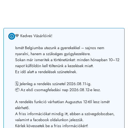
💙 Kedves Vásárlóink!
Ismét Belgiumba utazunk a gyerekekkel – sajnos nem
nyaralni, hanem a szükséges gyógykezelésre.
Sokan már ismeritek a történetünket: minden hónapban 10–12
napot külföldön kell töltenünk a kezelések miatt.
Ez idő alatt a rendelések szünetelnek.
🗓️ Jelenleg a rendelés szünetel 2026.08.11-ig.
📦 Az első csomagfeladási nap 2026.08.12-e lesz.
A rendelés funkció várhatóan Augusztus 12-től lesz ismét
elérhető.
A friss információkat mindig itt, ebben a szövegdobozban,
valamint a facebook oldalunkon jelezzük.
Kérlek kövessetek be a friss információkért!