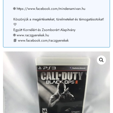
🌐 https://www.facebook.com/mindenamivan.hu
Köszönjük a megértéseteket, türelmeteket és támogatásotokat!
💛
Együtt Kornélért és Zsomborért Alapítvány
🌐 www.raczgyerekek.hu
📘 www.facebook.com/raczgyerekek