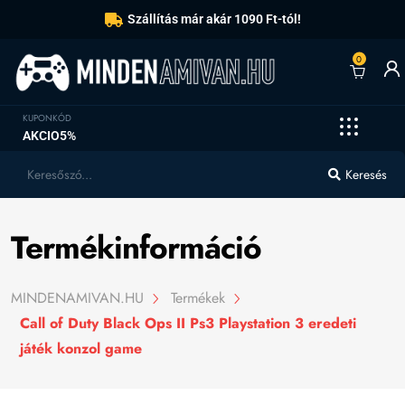
Szállítás már akár 1090 Ft-tól!
0
KUPONKÓD
AKCIO5%
Keresés
Termékinformáció
MINDENAMIVAN.HU
Termékek
Call of Duty Black Ops II Ps3 Playstation 3 eredeti
játék konzol game