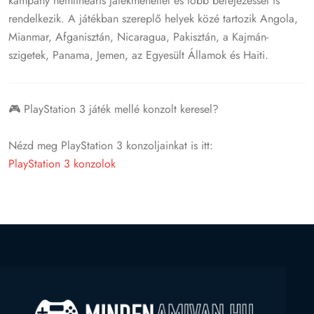
kampány nemlineáris játékmenettel és több befejezéssel is
rendelkezik.
A játékban szereplő helyek közé tartozik Angola,
Mianmar, Afganisztán, Nicaragua, Pakisztán, a Kajmán-
szigetek, Panama, Jemen, az Egyesült Államok és Haiti.
🎮 PlayStation 3 játék mellé konzolt keresel?
Nézd meg PlayStation 3 konzoljainkat is itt:
PlayStation 3 konzolok