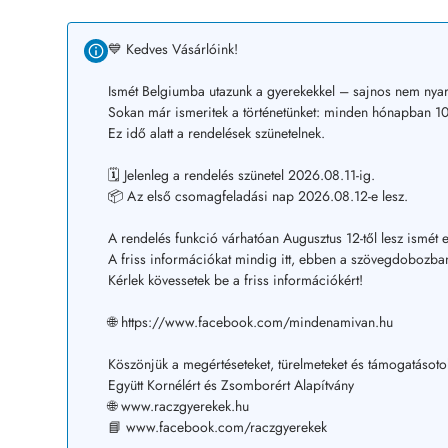
💙 Kedves Vásárlóink!
Ismét Belgiumba utazunk a gyerekekkel – sajnos nem nyar
Sokan már ismeritek a történetünket: minden hónapban 10–
Ez idő alatt a rendelések szünetelnek.
🗓️ Jelenleg a rendelés szünetel 2026.08.11-ig.
📦 Az első csomagfeladási nap 2026.08.12-e lesz.
A rendelés funkció várhatóan Augusztus 12-től lesz ismét e
A friss információkat mindig itt, ebben a szövegdobozban
Kérlek kövessetek be a friss információkért!
🌐 https://www.facebook.com/mindenamivan.hu
Köszönjük a megértéseteket, türelmeteket és támogatásoto
Együtt Kornélért és Zsomborért Alapítvány
🌐 www.raczgyerekek.hu
📘 www.facebook.com/raczgyerekek