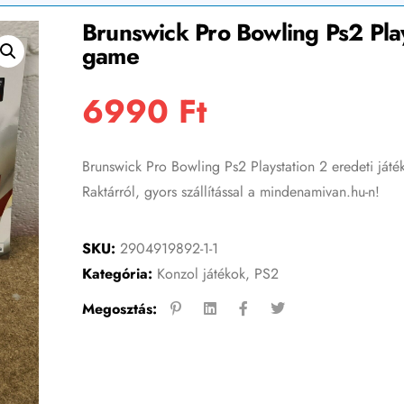
Brunswick Pro Bowling Ps2 Play
game
6990
Ft
Brunswick Pro Bowling Ps2 Playstation 2 eredeti ját
Raktárról, gyors szállítással a mindenamivan.hu-n!
SKU:
2904919892-1-1
Kategória:
Konzol játékok
,
PS2
Megosztás: