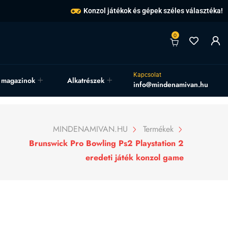
Konzol játékok és gépek széles választéka!
0
Kapcsolat
, magazinok
Alkatrészek
info@mindenamivan.hu
MINDENAMIVAN.HU
Termékek
Brunswick Pro Bowling Ps2 Playstation 2
eredeti játék konzol game