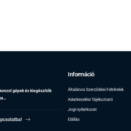
Információ
Általános Szerződési Feltételek
 konzol gépek és kiegészítők
éka…
Adatkezelési Tájékoztató
Jogi nyilatkozat
apcsolatba!
Elállás