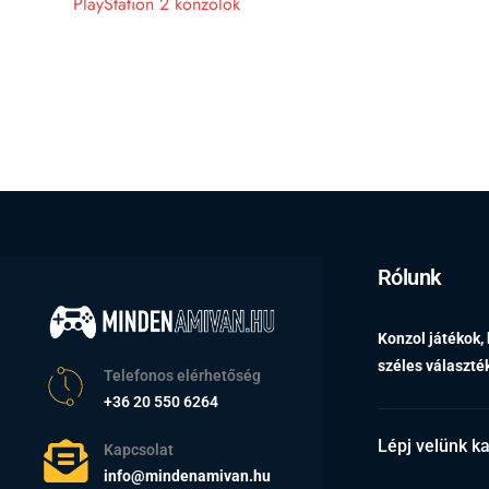
PlayStation 2 konzolok
Rólunk
Konzol játékok,
széles választ
Telefonos elérhetőség
+36 20 550 6264
Lépj velünk k
Kapcsolat
info@mindenamivan.hu