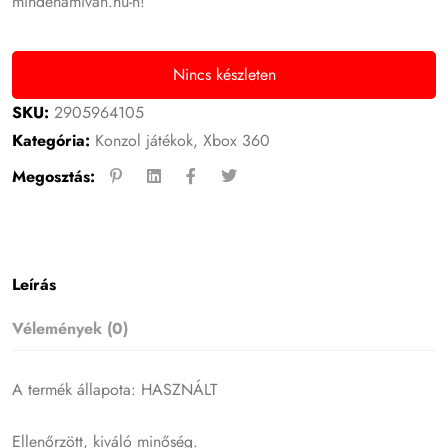
mindenamivan.hu-n!
Nincs készleten
SKU:
2905964105
Kategória:
Konzol játékok
,
Xbox 360
Megosztás:
Leírás
Vélemények (0)
A termék állapota: HASZNÁLT
Ellenőrzött, kiváló minőség.