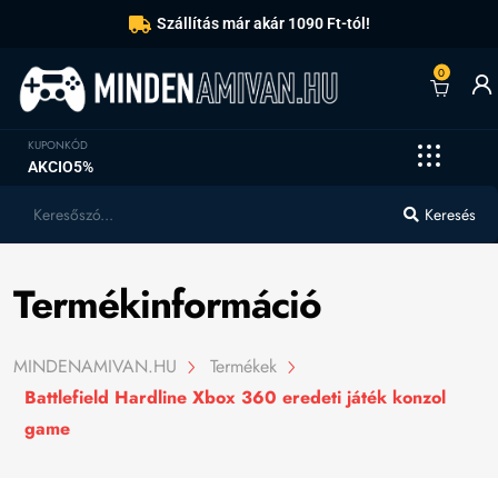
Szállítás már akár 1090 Ft-tól!
0
KUPONKÓD
AKCIO5%
Keresés
Termékinformáció
MINDENAMIVAN.HU
Termékek
Battlefield Hardline Xbox 360 eredeti játék konzol
game