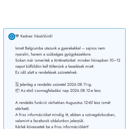
💙 Kedves Vásárlóink!
Ismét Belgiumba utazunk a gyerekekkel – sajnos nem
nyaralni, hanem a szükséges gyógykezelésre.
Sokan már ismeritek a történetünket: minden hónapban 10–12
napot külföldön kell töltenünk a kezelések miatt.
Ez idő alatt a rendelések szünetelnek.
🗓️ Jelenleg a rendelés szünetel 2026.08.11-ig.
📦 Az első csomagfeladási nap 2026.08.12-e lesz.
A rendelés funkció várhatóan Augusztus 12-től lesz ismét
elérhető.
A friss információkat mindig itt, ebben a szövegdobozban,
valamint a facebook oldalunkon jelezzük.
Kérlek kövessetek be a friss információkért!