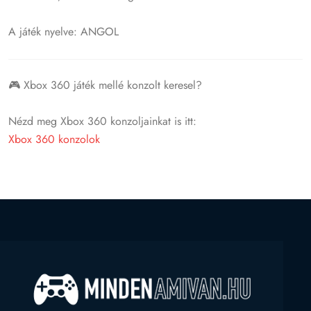
A játék nyelve: ANGOL
🎮 Xbox 360 játék mellé konzolt keresel?
Nézd meg Xbox 360 konzoljainkat is itt:
Xbox 360 konzolok