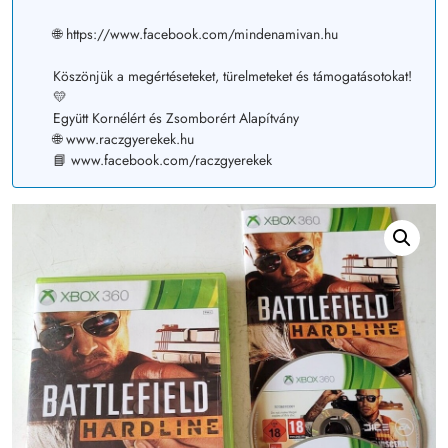
🌐 https://www.facebook.com/mindenamivan.hu
Köszönjük a megértéseteket, türelmeteket és támogatásotokat!
💛
Együtt Kornélért és Zsomborért Alapítvány
🌐 www.raczgyerekek.hu
📘 www.facebook.com/raczgyerekek