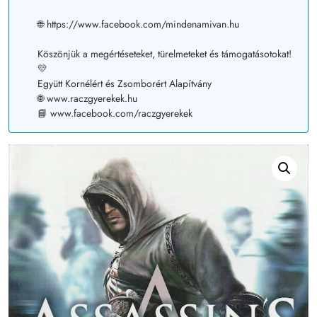
🌐 https://www.facebook.com/mindenamivan.hu
Köszönjük a megértéseteket, türelmeteket és támogatásotokat!
💛
Együtt Kornélért és Zsomborért Alapítvány
🌐 www.raczgyerekek.hu
📘 www.facebook.com/raczgyerekek