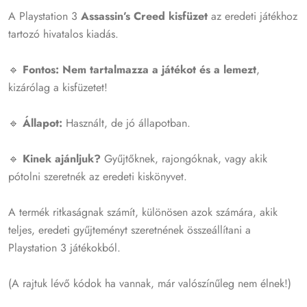
A Playstation 3
Assassin’s Creed kisfüzet
az eredeti játékhoz
tartozó hivatalos kiadás.
🔹
Fontos:
N
em tartalmazza a játékot és a lemezt
,
kizárólag a kisfüzetet!
🔹
Állapot:
Használt, de jó állapotban.
🔹
Kinek ajánljuk?
Gyűjtőknek, rajongóknak, vagy akik
pótolni szeretnék az eredeti kiskönyvet.
A termék ritkaságnak számít, különösen azok számára, akik
teljes, eredeti gyűjteményt szeretnének összeállítani a
Playstation 3 játékokból.
(A rajtuk lévő kódok ha vannak, már valószínűleg nem élnek!)