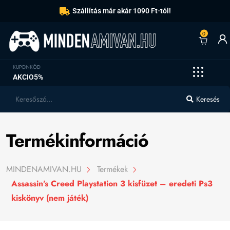
Szállítás már akár 1090 Ft-tól!
0
KUPONKÓD
AKCIO5%
Keresés
Termékinformáció
MINDENAMIVAN.HU
Termékek
Assassin’s Creed Playstation 3 kisfüzet – eredeti Ps3
kiskönyv (nem játék)