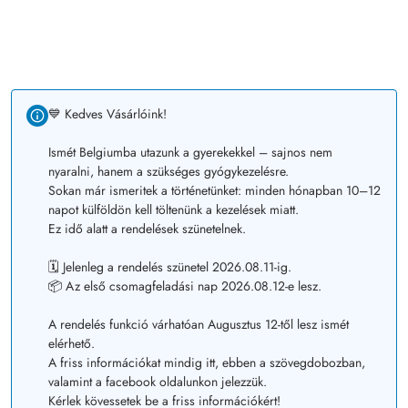
💙 Kedves Vásárlóink!
Ismét Belgiumba utazunk a gyerekekkel – sajnos nem
nyaralni, hanem a szükséges gyógykezelésre.
Sokan már ismeritek a történetünket: minden hónapban 10–12
napot külföldön kell töltenünk a kezelések miatt.
Ez idő alatt a rendelések szünetelnek.
🗓️ Jelenleg a rendelés szünetel 2026.08.11-ig.
📦 Az első csomagfeladási nap 2026.08.12-e lesz.
A rendelés funkció várhatóan Augusztus 12-től lesz ismét
elérhető.
A friss információkat mindig itt, ebben a szövegdobozban,
valamint a facebook oldalunkon jelezzük.
Kérlek kövessetek be a friss információkért!