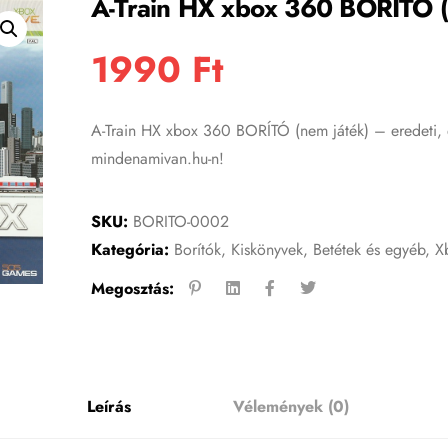
A-Train HX xbox 360 BORÍTÓ (
1990
Ft
A-Train HX xbox 360 BORÍTÓ (nem játék) – eredeti, el
mindenamivan.hu-n!
SKU:
BORITO-0002
Kategória:
Borítók, Kiskönyvek, Betétek és egyéb
,
X
Megosztás:
Leírás
Vélemények (0)