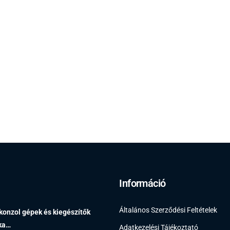
Információ
Általános Szerződési Feltételek
 konzol gépek és kiegészítők
éka…
Adatkezelési Tájékoztató