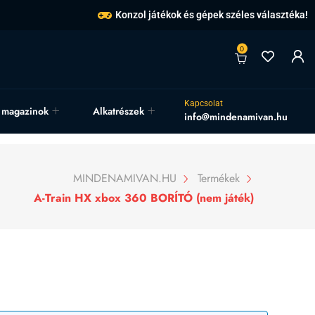
Konzol játékok és gépek széles választéka!
0
Kapcsolat
, magazinok
Alkatrészek
info@mindenamivan.hu
MINDENAMIVAN.HU
Termékek
A-Train HX xbox 360 BORÍTÓ (nem játék)