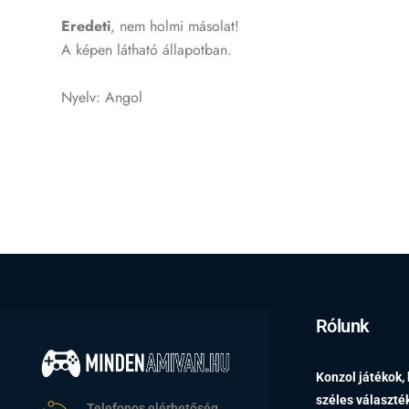
Eredeti
, nem holmi másolat!
A képen látható állapotban.
Nyelv: Angol
Rólunk
Konzol játékok,
széles választ
Telefonos elérhetőség