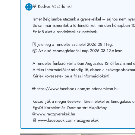
💙 Kedves Vásárlóink!
Ismét Belgiumba utazunk a gyerekekkel – sajnos nem nyar
Sokan már ismeritek a történetünket: minden hónapban 10–
Ez idő alatt a rendelések szünetelnek.
🗓️ Jelenleg a rendelés szünetel 2026.08.11-ig.
📦 Az első csomagfeladási nap 2026.08.12-e lesz.
A rendelés funkció várhatóan Augusztus 12-től lesz ismét e
A friss információkat mindig itt, ebben a szövegdobozban
Kérlek kövessetek be a friss információkért!
🌐 https://www.facebook.com/mindenamivan.hu
Köszönjük a megértéseteket, türelmeteket és támogatásoto
Együtt Kornélért és Zsomborért Alapítvány
🌐 www.raczgyerekek.hu
📘 www.facebook.com/raczgyerekek