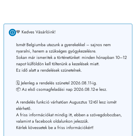
💙 Kedves Vásárlóink!
Ismét Belgiumba utazunk a gyerekekkel – sajnos nem
nyaralni, hanem a szükséges gyógykezelésre.
Sokan már ismeritek a történetünket: minden hónapban 10–12
napot külföldön kell töltenünk a kezelések miatt.
Ez idő alatt a rendelések szünetelnek.
🗓️ Jelenleg a rendelés szünetel 2026.08.11-ig.
📦 Az első csomagfeladási nap 2026.08.12-e lesz.
A rendelés funkció várhatóan Augusztus 12-től lesz ismét
elérhető.
A friss információkat mindig itt, ebben a szövegdobozban,
valamint a facebook oldalunkon jelezzük.
Kérlek kövessetek be a friss információkért!