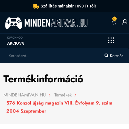
Szállítás már akár 1090 Ft-tól!
0
KUPONKÓD
AKCIO5%
Keresés
Termékinformáció
MINDENAMIVAN.HU
Termékek
576 Konzol újság magazin VIII. Évfolyam 9. szám
2004 Szeptember