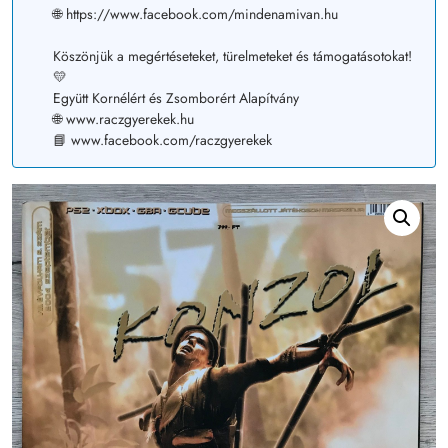
🌐 https://www.facebook.com/mindenamivan.hu
Köszönjük a megértéseteket, türelmeteket és támogatásotokat!
💛
Együtt Kornélért és Zsomborért Alapítvány
🌐 www.raczgyerekek.hu
📘 www.facebook.com/raczgyerekek