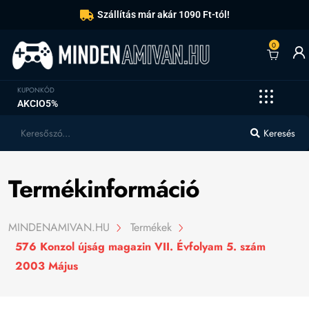
Szállítás már akár 1090 Ft-tól!
0
KUPONKÓD
AKCIO5%
Keresés
Termékinformáció
MINDENAMIVAN.HU
Termékek
576 Konzol újság magazin VII. Évfolyam 5. szám
2003 Május