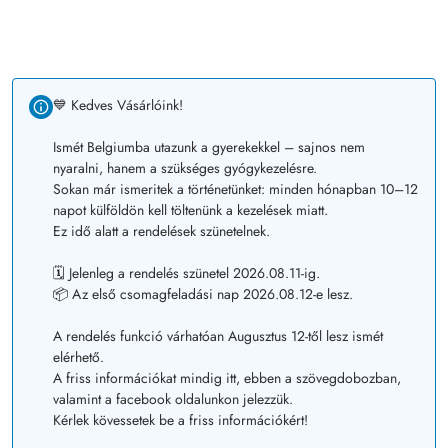
💙 Kedves Vásárlóink!
Ismét Belgiumba utazunk a gyerekekkel – sajnos nem
nyaralni, hanem a szükséges gyógykezelésre.
Sokan már ismeritek a történetünket: minden hónapban 10–12
napot külföldön kell töltenünk a kezelések miatt.
Ez idő alatt a rendelések szünetelnek.
🗓️ Jelenleg a rendelés szünetel 2026.08.11-ig.
📦 Az első csomagfeladási nap 2026.08.12-e lesz.
A rendelés funkció várhatóan Augusztus 12-től lesz ismét
elérhető.
A friss információkat mindig itt, ebben a szövegdobozban,
valamint a facebook oldalunkon jelezzük.
Kérlek kövessetek be a friss információkért!