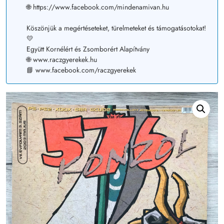
🌐 https://www.facebook.com/mindenamivan.hu
Köszönjük a megértéseteket, türelmeteket és támogatásotokat!
💛
Együtt Kornélért és Zsomborért Alapítvány
🌐 www.raczgyerekek.hu
📘 www.facebook.com/raczgyerekek