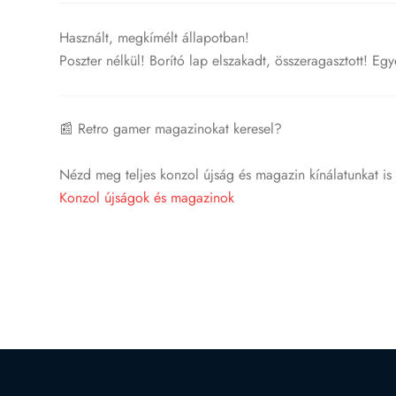
Használt, megkímélt állapotban!
Poszter nélkül! Borító lap elszakadt, összeragasztott! Eg
📰 Retro gamer magazinokat keresel?
Nézd meg teljes konzol újság és magazin kínálatunkat is i
Konzol újságok és magazinok