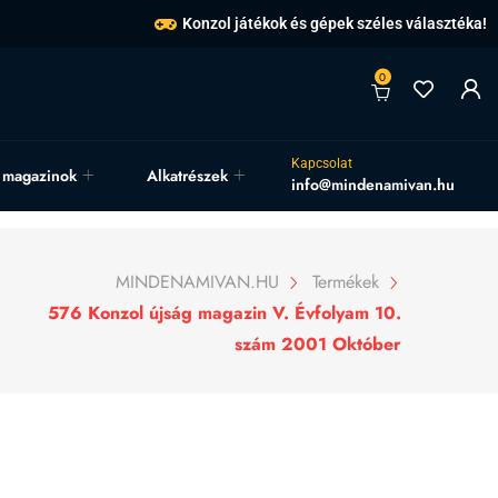
Konzol játékok és gépek széles választéka!
0
Kapcsolat
, magazinok
Alkatrészek
info@mindenamivan.hu
MINDENAMIVAN.HU
Termékek
576 Konzol újság magazin V. Évfolyam 10.
szám 2001 Október