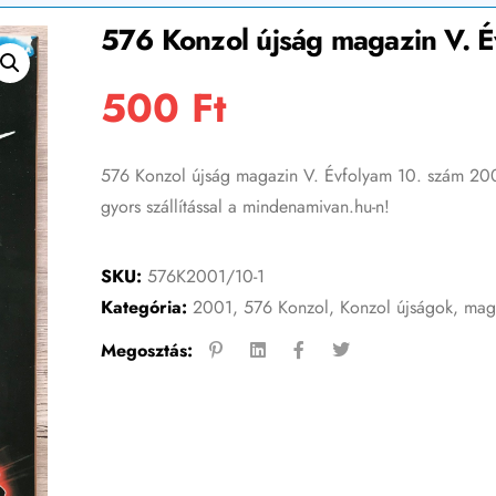
576 Konzol újság magazin V. 
500
Ft
576 Konzol újság magazin V. Évfolyam 10. szám 2001
gyors szállítással a mindenamivan.hu-n!
SKU:
576K2001/10-1
Kategória:
2001
,
576 Konzol
,
Konzol újságok, mag
Megosztás: