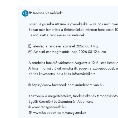
💙 Kedves Vásárlóink!
Ismét Belgiumba utazunk a gyerekekkel – sajnos nem nyar
Sokan már ismeritek a történetünket: minden hónapban 10–
Ez idő alatt a rendelések szünetelnek.
🗓️ Jelenleg a rendelés szünetel 2026.08.11-ig.
📦 Az első csomagfeladási nap 2026.08.12-e lesz.
A rendelés funkció várhatóan Augusztus 12-től lesz ismét e
A friss információkat mindig itt, ebben a szövegdobozban
Kérlek kövessetek be a friss információkért!
🌐 https://www.facebook.com/mindenamivan.hu
Köszönjük a megértéseteket, türelmeteket és támogatásoto
Együtt Kornélért és Zsomborért Alapítvány
🌐 www.raczgyerekek.hu
📘 www.facebook.com/raczgyerekek